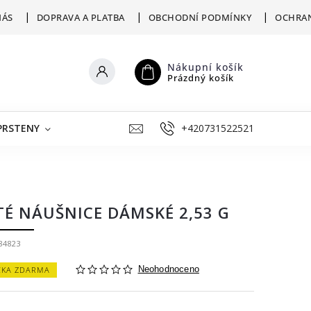
NÁS
DOPRAVA A PLATBA
OBCHODNÍ PODMÍNKY
OCHRAN
Nákupní košík
Prázdný košík
PRSTENY
ŠPERKY K RYTÍ
+420731522521
VÝKUP
ZLATNICKÁ D
TÉ NÁUŠNICE DÁMSKÉ 2,53 G
84823
ČKA ZDARMA
Neohodnoceno