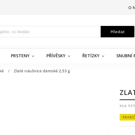
O 
Hledat
PRSTENY
PŘÍVĚSKY
ŘETÍZKY
SNUBNÍ 
ké
/
Zlaté náušnice dámské 2,53 g
ZLA
Kód:
931
KRABI