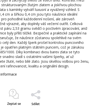
třpytí a zachycují světlo ze všech úhlů. Kontrast mezi
, strukturovaným žlutým zlatem a jiskřivou plochou
lata s kamínky vytváří luxusní a vyvážený vzhled. S
1,4 cm a šířkou 0,4 cm jsou tyto náušnice ideální
ti pro pohodlné každodenní nošení, ale zároveň
ně výrazné, aby doplnily váš večerní outfit. Celková
t páru 2,53 gramu svědčí o poctivém zpracování, aniž
ice byly příliš těžké. Bezpečné a praktické zapínání na
zaručuje, že náušnice zůstanou spolehlivě na svém
o celý den. Každý šperk prošel kontrolou puncovního
 je opatřen platným státním puncem, což je zárukou
 585/1000. Díky kombinaci dvou barev zlata se tyto
e snadno sladí s ostatními vašimi šperky, ať už
ete žluté, nebo bílé zlato. Jsou skvělou volbou pro ženu,
ení rafinovanost, kvalitu a originální design.
í informace
Zeptat se
Sdílet