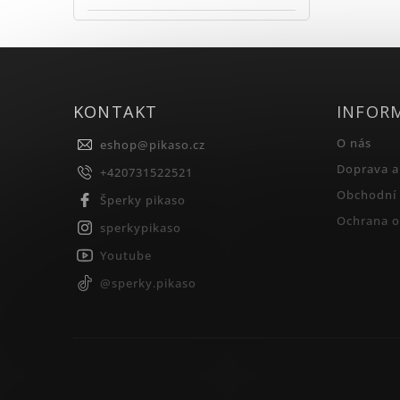
KONTAKT
INFOR
O nás
eshop
@
pikaso.cz
Doprava a
+420731522521
Obchodní
Šperky pikaso
Ochrana o
sperkypikaso
Youtube
@sperky.pikaso