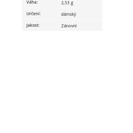
Váha
:
2,53 g
Určení
:
dámský
Jakost
:
Zánovní