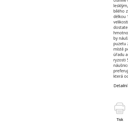
oslnivě 
lesklým
bílého z
délkou 
velikos
dostateč
hmotnos
by náušn
puzetu 
místě p
úřadu a
ryzosti
náušnic
preferuj
která oc
Detailn
Tisk