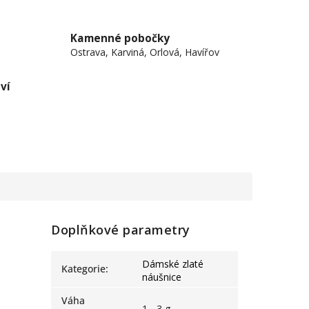
Kamenné pobočky
Ostrava, Karviná, Orlová, Havířov
ví
Doplňkové parametry
Dámské zlaté
Kategorie
:
náušnice
Váha
1 - 3 g