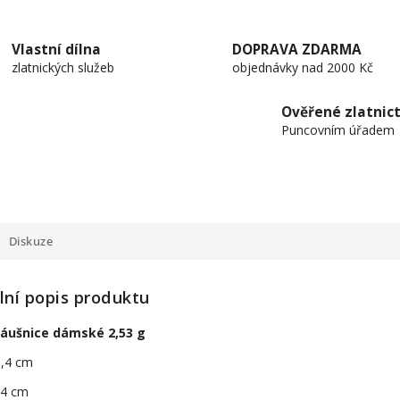
Vlastní dílna
DOPRAVA ZDARMA
zlatnických služeb
objednávky nad 2000 Kč
Ověřené zlatnict
Puncovním úřadem
Diskuze
lní popis produktu
náušnice dámské 2,53 g
1,4 cm
0,4 cm