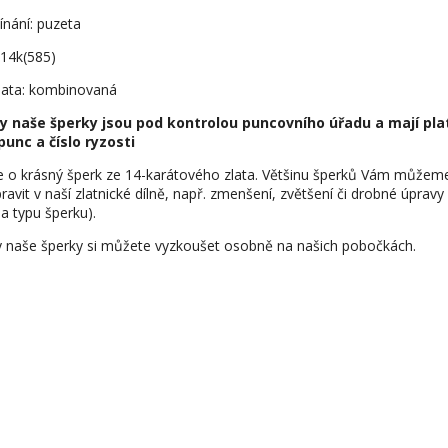
ínání: puzeta
 14k(585)
lata: kombinovaná
y naše šperky jsou pod kontrolou puncovního úřadu a mají pla
punc a číslo ryzosti
e o krásný šperk ze 14-karátového zlata. Většinu šperků Vám můžem
ravit v naší zlatnické dílně, např. zmenšení, zvětšení či drobné úpravy
na typu šperku).
 naše šperky si můžete vyzkoušet osobně na našich pobočkách.