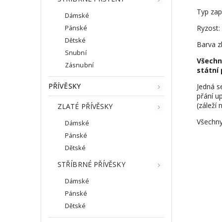
Typ zap
Dámské
Ryzost:
Pánské
Dětské
Barva z
Snubní
Všechn
Zásnubní
státní 
PŘÍVĚSKY
Jedná s
přání up
(záleží 
ZLATÉ PŘÍVĚSKY
Všechny
Dámské
Pánské
Dětské
STŘÍBRNÉ PŘÍVĚSKY
Dámské
Pánské
Dětské