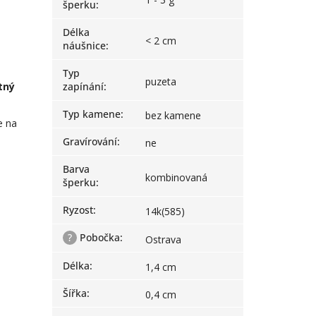
šperku
:
Délka
< 2 cm
náušnice
:
Typ
puzeta
tný
zapínání
:
Typ kamene
:
bez kamene
e na
Gravírování
:
ne
Barva
kombinovaná
šperku
:
Ryzost
:
14k(585)
?
Pobočka
:
Ostrava
Délka
:
1,4 cm
Šířka
:
0,4 cm