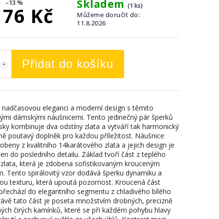
Skladem
–13 %
(1 ks)
176 Kč
Můžeme doručit do:
11.8.2026
Přidat do košíku
 nadčasovou eleganci a moderní design s těmito
ými dámskými náušnicemi. Tento jedinečný pár šperků
sky kombinuje dva odstíny zlata a vytváří tak harmonický
lně poutavý doplněk pro každou příležitost. Náušnice
obeny z kvalitního 14karátového zlata a jejich design je
en do posledního detailu. Základ tvoří část z teplého
 zlata, která je zdobena sofistikovaným krouceným
. Tento spirálovitý vzor dodává šperku dynamiku a
ou texturu, která upoutá pozornost. Kroucená část
 přechází do elegantního segmentu z chladivého bílého
Právě tato část je poseta množstvím drobných, precizně
ých čirých kamínků, které se při každém pohybu hlavy