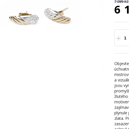
7 099 Kč
6 
Objevte
úchvatn
mistrov
a vizuá
jsou vyr
promyšl
žlutého
motivem
zajímav
plynule
zlata. 
zasazen