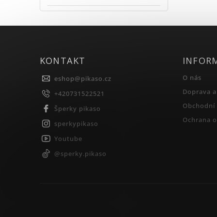
KONTAKT
INFOR
O nás
eshop
@
pikaso.cz
Doprava a
+420731522521
Obchodní
Šperky pikaso
Ochrana o
sperkypikaso
Youtube
@sperky.pikaso