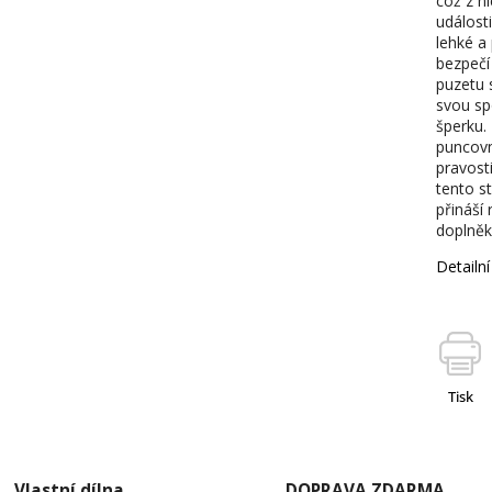
což z ni
událost
lehké a
bezpečí
puzetu 
svou sp
šperku.
puncovn
pravost
tento s
přináší 
doplněk
Detailn
Tisk
Vlastní dílna
DOPRAVA ZDARMA