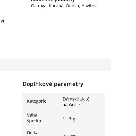
Ostrava, Karviná, Orlová, Havířov
ví
Doplňkové parametry
Dámské zlaté
Kategorie
:
náušnice
Váha
1 - 3 g
šperku
:
Délka