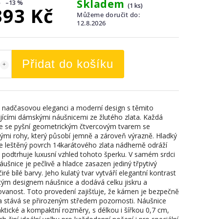
Skladem
–13 %
(1 ks)
393 Kč
Můžeme doručit do:
12.8.2026
Přidat do košíku
 nadčasovou eleganci a moderní design s těmito
jícími dámskými náušnicemi ze žlutého zlata. Každá
e se pyšní geometrickým čtvercovým tvarem se
ými rohy, který působí jemně a zároveň výrazně. Hladký
e leštěný povrch 14karátového zlata nádherně odráží
a podtrhuje luxusní vzhled tohoto šperku. V samém srdci
ušnice je pečlivě a hladce zasazen jediný třpytivý
ré bílé barvy. Jeho kulatý tvar vytváří elegantní kontrast
tým designem náušnice a dodává celku jiskru a
kovanost. Toto provedení zajišťuje, že kámen je bezpečně
a stává se přirozeným středem pozornosti. Náušnice
aktické a kompaktní rozměry, s délkou i šířkou 0,7 cm,