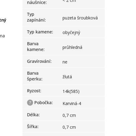
< 2 cm
náušnice
:
Typ
puzeta šroubková
tný
zapínání
:
Typ kamene
:
obyčejný
 na
Barva
průhledná
kamene
:
Gravírování
:
ne
Barva
žlutá
šperku
:
Ryzost
:
14k(585)
?
Pobočka
:
Karviná-4
Délka
:
0,7 cm
Šířka
:
0,7 cm