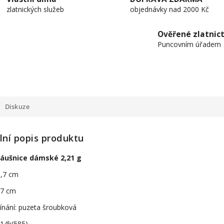
zlatnických služeb
objednávky nad 2000 Kč
Ověřené zlatnict
Puncovním úřadem
Diskuze
lní popis produktu
náušnice dámské 2,21 g
0,7 cm
0,7 cm
ínání: puzeta šroubková
 14k(585)