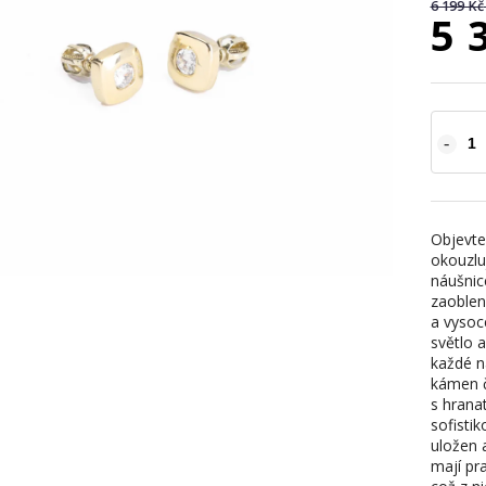
6 199 Kč
5 
Objevte
okouzlu
náušnic
zaoblen
a vysoc
světlo 
každé ná
kámen či
s hrana
sofisti
uložen 
mají pr