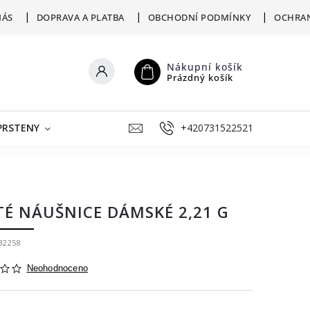
NÁS
DOPRAVA A PLATBA
OBCHODNÍ PODMÍNKY
OCHRAN
Nákupní košík
Prázdný košík
PRSTENY
ŠPERKY K RYTÍ
+420731522521
VÝKUP
ZLATNICKÁ D
TÉ NÁUŠNICE DÁMSKÉ 2,21 G
32258
Neohodnoceno