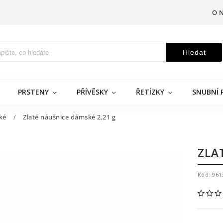
O 
Hledat
PRSTENY
PŘÍVĚSKY
ŘETÍZKY
SNUBNÍ 
ké
/
Zlaté náušnice dámské 2,21 g
ZLA
Kód:
961