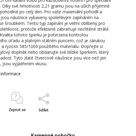
ch činí ideální volbu pro každodenní nošení i pro speciální
i. Díky své hmotnosti 2,21 gramu jsou na uších příjemně
 pohodlné po celý den. Pro vaše maximální pohodlí a
 jsou náušnice vybaveny spolehlivým zapínáním na
se šroubkem. Tento typ zapínání je velmi oblíbený pro
olehlivost, protože efektivně zabraňuje nechtěné ztrátě
 Kvalita tohoto šperku je potvrzena kontrolou
ího úřadu a platným státním puncem, což je zárukou
i a ryzosti 585/1000 použitého materiálu. Dopřejte si
tylový doplněk nebo obdarujte své blízké šperkem, který
radost. Tyto zlaté čtvercové náušnice jsou více než jen
, jsou vyjádřením vkusu.
í informace
Zeptat se
Sdílet
Kamenné pobočky