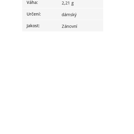
Váha
:
2,21 g
Určení
:
dámský
Jakost
:
Zánovní