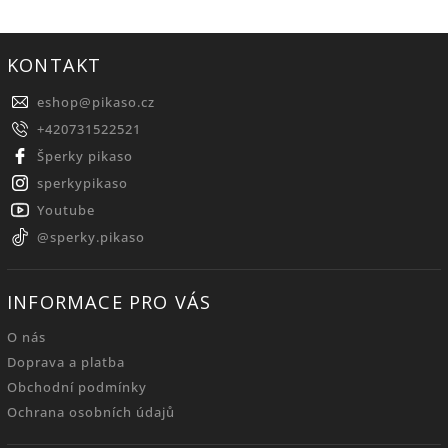
KONTAKT
eshop
@
pikaso.cz
+420731522521
Šperky pikaso
sperkypikaso
Youtube
@sperky.pikaso
INFORMACE PRO VÁS
O nás
Doprava a platba
Obchodní podmínky
Ochrana osobních údajů