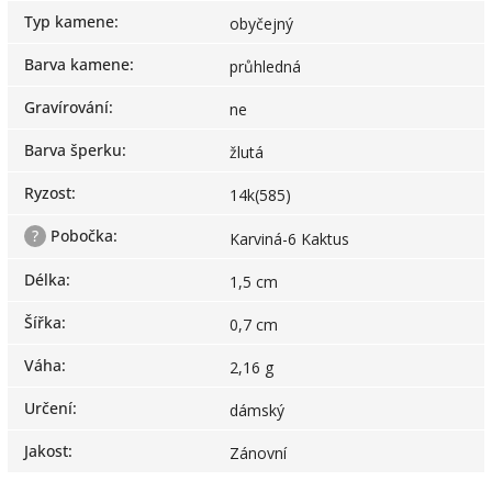
Typ kamene
:
obyčejný
Barva kamene
:
průhledná
Gravírování
:
ne
Barva šperku
:
žlutá
Ryzost
:
14k(585)
?
Pobočka
:
Karviná-6 Kaktus
Délka
:
1,5 cm
Šířka
:
0,7 cm
Váha
:
2,16 g
Určení
:
dámský
Jakost
:
Zánovní