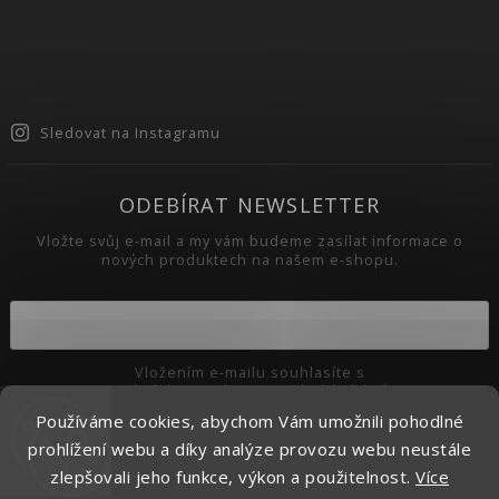
Sledovat na Instagramu
ODEBÍRAT NEWSLETTER
Vložte svůj e-mail a my vám budeme zasílat informace o
nových produktech na našem e-shopu.
Vložením e-mailu souhlasíte s
podmínkami ochrany osobních údajů
Používáme cookies, abychom Vám umožnili pohodlné
Přihlásit se
prohlížení webu a díky analýze provozu webu neustále
zlepšovali jeho funkce, výkon a použitelnost.
Více