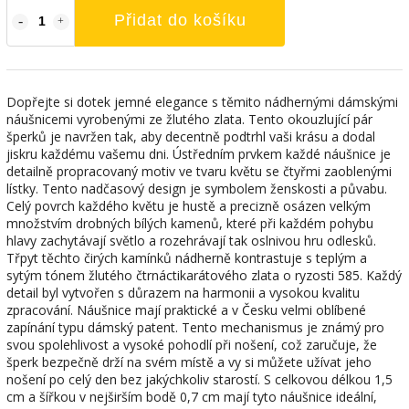
Přidat do košíku
Dopřejte si dotek jemné elegance s těmito nádhernými dámskými
náušnicemi vyrobenými ze žlutého zlata. Tento okouzlující pár
šperků je navržen tak, aby decentně podtrhl vaši krásu a dodal
jiskru každému vašemu dni. Ústředním prvkem každé náušnice je
detailně propracovaný motiv ve tvaru květu se čtyřmi zaoblenými
lístky. Tento nadčasový design je symbolem ženskosti a půvabu.
Celý povrch každého květu je hustě a precizně osázen velkým
množstvím drobných bílých kamenů, které při každém pohybu
hlavy zachytávají světlo a rozehrávají tak oslnivou hru odlesků.
Třpyt těchto čirých kamínků nádherně kontrastuje s teplým a
sytým tónem žlutého čtrnáctikarátového zlata o ryzosti 585. Každý
detail byl vytvořen s důrazem na harmonii a vysokou kvalitu
zpracování. Náušnice mají praktické a v Česku velmi oblíbené
zapínání typu dámský patent. Tento mechanismus je známý pro
svou spolehlivost a vysoké pohodlí při nošení, což zaručuje, že
šperk bezpečně drží na svém místě a vy si můžete užívat jeho
nošení po celý den bez jakýchkoliv starostí. S celkovou délkou 1,5
cm a šířkou v nejširším bodě 0,7 cm mají tyto náušnice ideální,