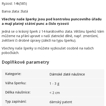
Ryzost: 14k(585)
Barva zlata: žlutá
Všechny naše šperky jsou pod kontrolou puncovního úřadu
a mají platný státní punc a číslo ryzosti
Jedná se o krásný šperk z 14-karátového zlata. Většinu šperků Vám
můžeme na přání upravit v naší zlatnické dílně, např. zmenšení,
zvětšení či drobné úpravy (záleží na typu šperku).
Všechny naše šperky si můžete vyzkoušet osobně na našich
pobočkách.
Doplňkové parametry
Kategorie
:
Dámské zlaté náušnice
Váha šperku
:
1 - 3 g
Délka náušnice
:
< 2 cm
Typ zapínání
:
dámský patent