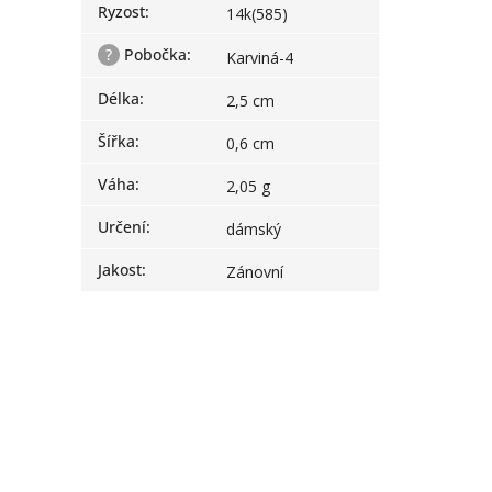
Ryzost
:
14k(585)
?
Pobočka
:
Karviná-4
Délka
:
2,5 cm
Šířka
:
0,6 cm
Váha
:
2,05 g
Určení
:
dámský
Jakost
:
Zánovní