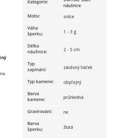
Kategorie
:
náušnice
Motiv
:
srdce
Váha
1 - 3 g
šperku
:
Délka
2 - 5 cm
náušnice
:
tný
Typ
závěsný háček
zapínání
:
 na
Typ kamene
:
obyčejný
Barva
průhledná
kamene
:
Gravírování
:
ne
Barva
žlutá
šperku
: