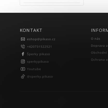
KONTAKT
INFOR
O nás
eshop
@
pikaso.cz
Doprava a
+420731522521
Obchodní
Šperky pikaso
Ochrana o
sperkypikaso
Youtube
@sperky.pikaso