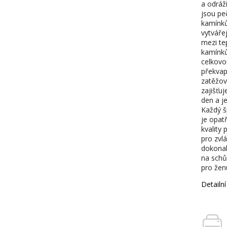
a odráží
jsou pe
kamínků
vytvářej
mezi te
kamínků
celkovo
překvap
zatěžov
zajišťu
den a je
Každý š
je opat
kvality
pro zvlá
dokonal
na schůz
pro ženu
Detailn