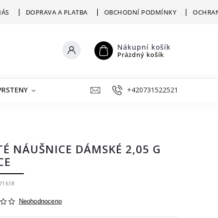
NÁS
DOPRAVA A PLATBA
OBCHODNÍ PODMÍNKY
OCHRAN
Nákupní košík
Prázdný košík
PRSTENY
ŠPERKY K RYTÍ
+420731522521
VÝKUP
ZLATNICKÁ D
TÉ NÁUŠNICE DÁMSKÉ 2,05 G
CE
71618
Neohodnoceno