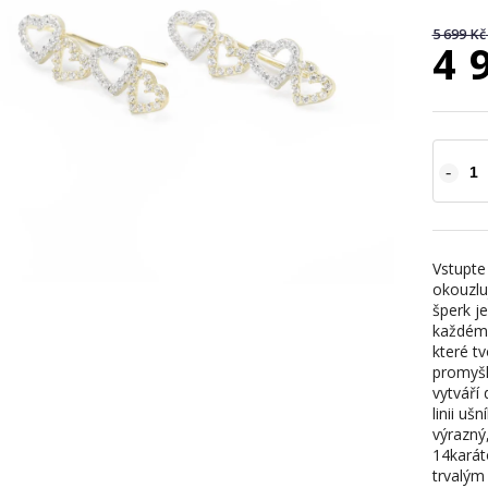
5 699 Kč
4 
Vstupte
okouzlu
šperk je
každému
které tv
promyšl
vytváří
linii uš
výrazný,
14karát
trvalým