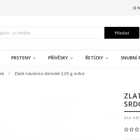
O 
Hledat
PRSTENY
PŘÍVĚSKY
ŘETÍZKY
SNUBNÍ 
ké
/
Zlaté náušnice dámské 2,05 g srdce
ZLA
SRD
Kód:
960