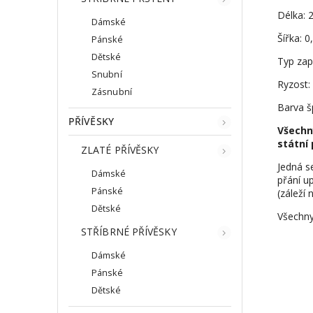
Délka: 
Dámské
Šířka: 
Pánské
Dětské
Typ zap
Snubní
Ryzost:
Zásnubní
Barva š
PŘÍVĚSKY
Všechn
státní 
ZLATÉ PŘÍVĚSKY
Jedná s
Dámské
přání up
Pánské
(záleží 
Dětské
Všechny
STŘÍBRNÉ PŘÍVĚSKY
Dámské
Pánské
Dětské