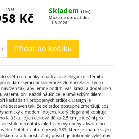
Skladem
–13 %
(1 ks)
958 Kč
Můžeme doručit do:
11.8.2026
Přidat do košíku
 do světa romantiky a nadčasové elegance s těmito
jícími dámskými náušnicemi ze žlutého zlata. Tento
 navržen tak, aby jemně podtrhl vaši krásu a dodal jiskru
 vašemu dni. Každá náušnice je uměleckým dílem,
oří kaskáda tří propojených srdíček. Design je
eně sestaven tak, že se srdce postupně zmenšují, což
 dynamický a moderní dojem, který elegantně kopíruje
ního lalůčku. Jejich celková délka 2,5 cm je ideální pro
 ale stále decentní vzhled. Jsou vyrobeny z kvalitního
ového žlutého zlata o ryzosti 585, které je známé svým
 leskem a odolností. Zlatý povrch je dokonale vyleštěný