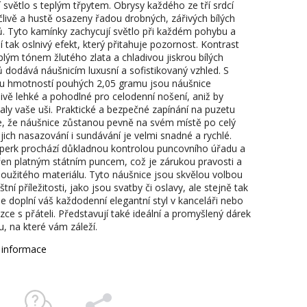
 světlo s teplým třpytem. Obrysy každého ze tří srdcí
člivě a hustě osazeny řadou drobných, zářivých bílých
. Tyto kamínky zachycují světlo při každém pohybu a
í tak oslnivý efekt, který přitahuje pozornost. Kontrast
plým tónem žlutého zlata a chladivou jiskrou bílých
 dodává náušnicím luxusní a sofistikovaný vzhled. S
u hmotností pouhých 2,05 gramu jsou náušnice
ivě lehké a pohodlné pro celodenní nošení, aniž by
aly vaše uši. Praktické a bezpečné zapínání na puzetu
je, že náušnice zůstanou pevně na svém místě po celý
jich nasazování i sundávání je velmi snadné a rychlé.
perk prochází důkladnou kontrolou puncovního úřadu a
řen platným státním puncem, což je zárukou pravosti a
 použitého materiálu. Tyto náušnice jsou skvělou volbou
štní příležitosti, jako jsou svatby či oslavy, ale stejně tak
e doplní váš každodenní elegantní styl v kanceláři nebo
ce s přáteli. Představují také ideální a promyšlený dárek
, na které vám záleží.
í informace