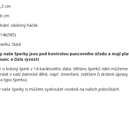
2,5 cm
0,6 cm
ínání: závěsný háček
 14k(585)
perku: žlutá
y naše šperky jsou pod kontrolou puncovního úřadu a mají pla
punc a číslo ryzosti
e o krásný šperk z 14-karátového zlata. Většinu šperků Vám můžeme
ravit v naší zlatnické dílně, např. zmenšení, zvětšení či drobné úpravy
na typu šperku).
 naše šperky si můžete vyzkoušet osobně na našich pobočkách.