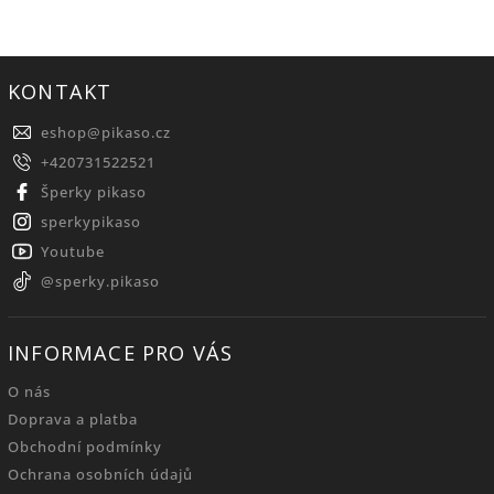
KONTAKT
eshop
@
pikaso.cz
+420731522521
Šperky pikaso
sperkypikaso
Youtube
@sperky.pikaso
INFORMACE PRO VÁS
O nás
Doprava a platba
Obchodní podmínky
Ochrana osobních údajů