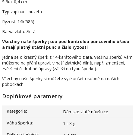
Šířka: 0,4 cm
Typ zapínání: puzeta
Ryzost: 14k(585)
Barva zlata: žlutá
Všechny naše šperky jsou pod kontrolou puncovního úřadu
a mají platný státní punc a číslo ryzosti
Jedná se o krásný šperk z 14-karátového zlata. Většinu šperků Vám
můžeme na přání upravit v naší zlatnické dílně, např. zmenšení,
zvětšení či drobné úpravy (záleží na typu šperku).
Všechny naše šperky si můžete vyzkoušet osobně na našich
pobočkách.
Doplňkové parametry
Kategorie
:
Dámské zlaté náušnice
Váha šperku
:
1 - 3 g
Délka náušnice
: