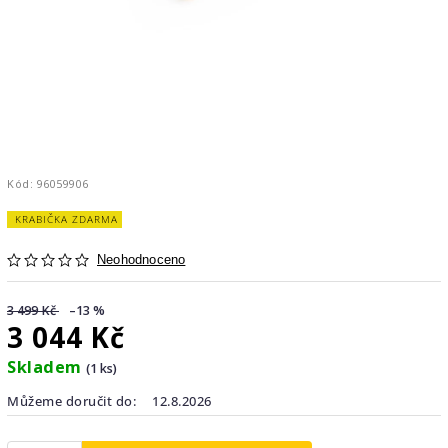
Kód:
96059906
KRABIČKA ZDARMA
Neohodnoceno
3 499 Kč
–13 %
3 044 Kč
Skladem
(1 ks)
Můžeme doručit do:
12.8.2026