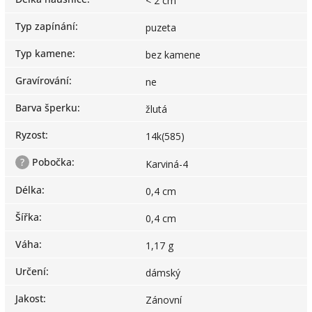
< 2 cm
Typ zapínání
:
puzeta
Typ kamene
:
bez kamene
Gravírování
:
ne
Barva šperku
:
žlutá
Ryzost
:
14k(585)
?
Pobočka
:
Karviná-4
Délka
:
0,4 cm
Šířka
:
0,4 cm
Váha
:
1,17 g
Určení
:
dámský
Jakost
:
Zánovní