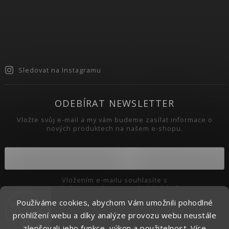
Sledovat na Instagramu
ODEBÍRAT NEWSLETTER
Vložte svůj e-mail a my vám budeme zasílat informace o
nových produktech na našem e-shopu.
Vložením e-mailu souhlasíte s
podmínkami ochrany osobních údajů
Používáme cookies, abychom Vám umožnili pohodlné
Přihlásit se
prohlížení webu a díky analýze provozu webu neustále
zlepšovali jeho funkce, výkon a použitelnost.
Více