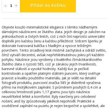
Přidat do košíku
Objevte kouzlo minimalistické elegance s těmito nádhernými
dámskými náušnicemi ze žlutého zlata. Jejich design je založen na
jednoduchosti a čistých liniích, což z nich činí naprosto univerzální
doplněk pro každou ženu a každou příležitost. Srdcem šperku je
dokonale tvarovaná kulička s hladkým a vysoce leštěným
povrchem. Tento zrcadlový lesk mistrně zachytává a odráží světlo,
čímž vytváří decentní, avšak nepřehlédnutelnou jiskru při každém
pohybu. Náušnice jsou vyrobeny z kvalitního čtrnáctikarátového
žlutého zlata o ryzosti 585, což je zárukou jejich trvanlivosti,
barevné stálosti a vysoké hodnoty. Každý kus je pečlivě
kontrolován a opatřen platným státním puncem, který ověřuje
pravost a kvalitu použitého materiálu. Jak je vidět na detailní
fotografii produktu, puncovní značka 585 je diskrétně vyražena
přímo na motýlkovém zapínání. S průměrem pouhých 0,4 cm a
celkovou hmotností páru 1,17 gramu jsou tyto náušnice
neuvěřitelně lehké a komfortní. Byly navrženy pro celodenní
nošení, aniž by způsobovaly jakékoli nepohodlí. Praktické a
osvědčené zapínání na puzetu je nejen bezpečné a spolehlivé, ale