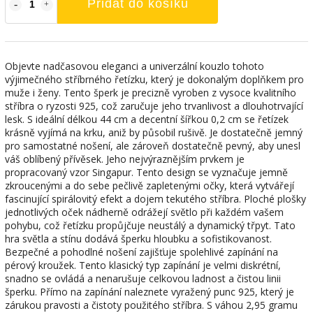
Přidat do košíku
Objevte nadčasovou eleganci a univerzální kouzlo tohoto
výjimečného stříbrného řetízku, který je dokonalým doplňkem pro
muže i ženy. Tento šperk je precizně vyroben z vysoce kvalitního
stříbra o ryzosti 925, což zaručuje jeho trvanlivost a dlouhotrvající
lesk. S ideální délkou 44 cm a decentní šířkou 0,2 cm se řetízek
krásně vyjímá na krku, aniž by působil rušivě. Je dostatečně jemný
pro samostatné nošení, ale zároveň dostatečně pevný, aby unesl
váš oblíbený přívěsek. Jeho nejvýraznějším prvkem je
propracovaný vzor Singapur. Tento design se vyznačuje jemně
zkroucenými a do sebe pečlivě zapletenými očky, která vytvářejí
fascinující spirálovitý efekt a dojem tekutého stříbra. Ploché plošky
jednotlivých oček nádherně odrážejí světlo při každém vašem
pohybu, což řetízku propůjčuje neustálý a dynamický třpyt. Tato
hra světla a stínu dodává šperku hloubku a sofistikovanost.
Bezpečné a pohodlné nošení zajišťuje spolehlivé zapínání na
pérový kroužek. Tento klasický typ zapínání je velmi diskrétní,
snadno se ovládá a nenarušuje celkovou ladnost a čistou linii
šperku. Přímo na zapínání naleznete vyražený punc 925, který je
zárukou pravosti a čistoty použitého stříbra. S váhou 2,95 gramu