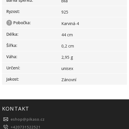
Barva šperku
:
bílá
Ryzost
:
925
?
Pobočka
:
Karviná-4
Délka
:
44 cm
Šířka
:
0,2 cm
Váha
:
2,95 g
Určení
:
unisex
Jakost
:
Zánovní
KONTAKT
eshop
@
pikaso.cz
+420731522521