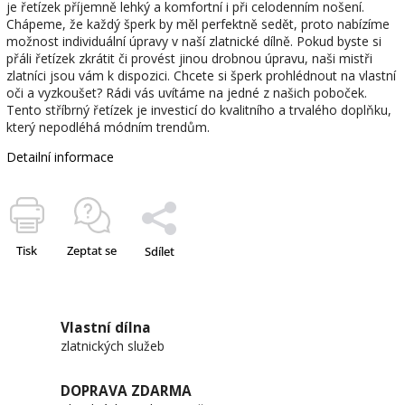
je řetízek příjemně lehký a komfortní i při celodenním nošení.
Chápeme, že každý šperk by měl perfektně sedět, proto nabízíme
možnost individuální úpravy v naší zlatnické dílně. Pokud byste si
přáli řetízek zkrátit či provést jinou drobnou úpravu, naši mistři
zlatníci jsou vám k dispozici. Chcete si šperk prohlédnout na vlastní
oči a vyzkoušet? Rádi vás uvítáme na jedné z našich poboček.
Tento stříbrný řetízek je investicí do kvalitního a trvalého doplňku,
který nepodléhá módním trendům.
Detailní informace
Tisk
Zeptat se
Sdílet
Vlastní dílna
zlatnických služeb
DOPRAVA ZDARMA