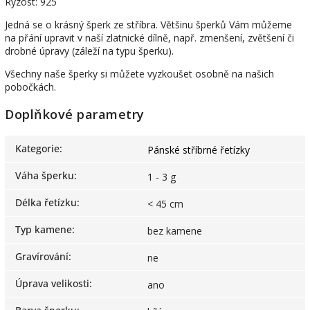
Ryzost: 925
Jedná se o krásný šperk ze stříbra. Většinu šperků Vám můžeme
na přání upravit v naší zlatnické dílně, např. zmenšení, zvětšení či
drobné úpravy (záleží na typu šperku).
Všechny naše šperky si můžete vyzkoušet osobně na našich
pobočkách.
Doplňkové parametry
Kategorie
:
Pánské stříbrné řetízky
Váha šperku
:
1 - 3 g
Délka řetízku
:
< 45 cm
Typ kamene
:
bez kamene
Gravírování
:
ne
Úprava velikosti
:
ano