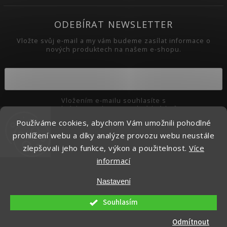
ODEBÍRAT NEWSLETTER
Vložte svůj e-mail a my vám budeme zasílat informace o
nových produktech na našem e-shopu.
Vložením e-mailu souhlasíte s
podmínkami ochrany osobních údajů
Používáme cookies, abychom Vám umožnili pohodlné
Přihlásit se
prohlížení webu a díky analýze provozu webu neustále
zlepšovali jeho funkce, výkon a použitelnost.
Více
informací
Copyright 2026
Pikaso.cz
. Všechna práva vyhrazena.
Nastavení
Upravit nastavení cookies
Vytvořil
Shoptet
| Design
Shoptak.cz.
Souhlasím
Odmítnout