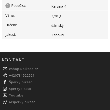
?
Pobočka
:
Karviná-4
Váha
:
3,58 g
Určení
:
dámský
Jakost
:
Zánovní
KONTAKT
eshop
@
pikaso.cz
+420731522521
Šperky pikaso
sperkypikaso
Youtube
@sperky.pikaso