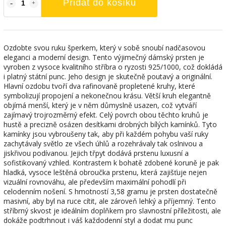
Přidat do košíku
Ozdobte svou ruku šperkem, který v sobě snoubí nadčasovou
eleganci a moderní design. Tento výjimečný dámský prsten je
vyroben z vysoce kvalitního stříbra o ryzosti 925/1000, což dokládá
i platný státní punc. Jeho design je skutečně poutavý a originální.
Hlavní ozdobu tvoří dva rafinovaně propletené kruhy, které
symbolizují propojení a nekonečnou krásu. Větší kruh elegantně
objímá menší, který je v něm důmyslně usazen, což vytváří
zajímavý trojrozměrný efekt. Celý povrch obou těchto kruhů je
hustě a precizně osázen desítkami drobných bílých kamínků. Tyto
kamínky jsou vybroušeny tak, aby při každém pohybu vaší ruky
zachytávaly světlo ze všech úhlů a rozehrávaly tak oslnivou a
jiskřivou podívanou. Jejich třpyt dodává prstenu luxusní a
sofistikovaný vzhled. Kontrastem k bohatě zdobené koruně je pak
hladká, vysoce leštěná obroučka prstenu, která zajišťuje nejen
vizuální rovnováhu, ale především maximální pohodlí při
celodenním nošení. S hmotností 3,58 gramu je prsten dostatečně
masivní, aby byl na ruce cítit, ale zároveň lehký a příjemný. Tento
stříbrný skvost je ideálním doplňkem pro slavnostní příležitosti, ale
dokáže podtrhnout i váš každodenní styl a dodat mu punc