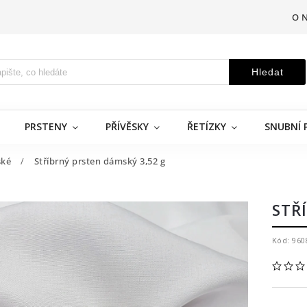
O 
Hledat
PRSTENY
PŘÍVĚSKY
ŘETÍZKY
SNUBNÍ 
ké
/
Stříbrný prsten dámský 3,52 g
STŘ
Kód:
960