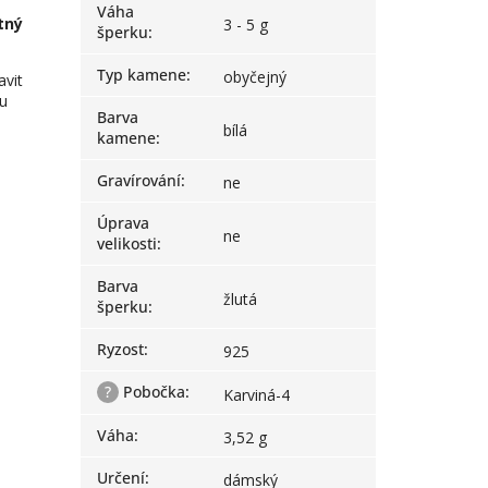
Váha
tný
3 - 5 g
šperku
:
Typ kamene
:
obyčejný
avit
pu
Barva
bílá
kamene
:
Gravírování
:
ne
Úprava
ne
velikosti
:
Barva
žlutá
šperku
:
Ryzost
:
925
?
Pobočka
:
Karviná-4
Váha
:
3,52 g
Určení
:
dámský