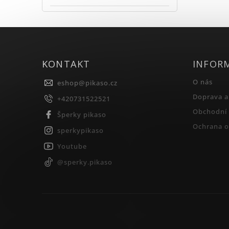
KONTAKT
INFOR
O nás
eshop
@
pikaso.cz
Doprava a
+420731522521
Obchodní
Šperky pikaso
Ochrana o
sperkypikaso
Youtube
@sperky.pikaso