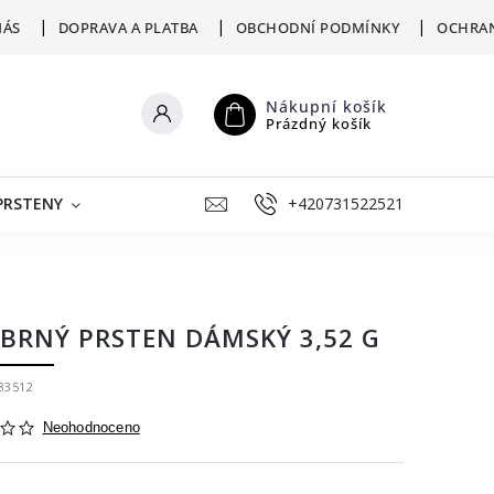
NÁS
DOPRAVA A PLATBA
OBCHODNÍ PODMÍNKY
OCHRAN
Nákupní košík
Prázdný košík
PRSTENY
ŠPERKY K RYTÍ
+420731522521
VÝKUP
ZLATNICKÁ D
ÍBRNÝ PRSTEN DÁMSKÝ 3,52 G
83512
Neohodnoceno