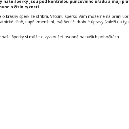
y naše šperky jsou pod kontrolou puncovního úřadu a mají pla
punc a číslo ryzosti
e o krásný šperk ze stříbra. Většinu šperků Vám můžeme na přání upr
latnické dílně, např. zmenšení, zvětšení či drobné úpravy (záleží na ty
 naše šperky si můžete vyzkoušet osobně na našich pobočkách.