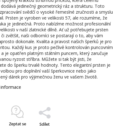
 spojeny krátkou stříbrnou příčkou, která celému
 dodává jedinečný geometrický ráz a strukturu. Toto
í zpracování svědčí o vysoké řemeslné zručnosti a smyslu
il. Prsten je vyroben ve velikosti 57, ale rozumíme, že
uka je jedinečná. Proto nabízíme možnost profesionální
elikosti v naší zlatnické dílně. Ať už potřebujete prsten
či zvětšit, naši odborníci se postarají o to, aby vám
aprosto dokonale. Kvalita a pravost našich šperků je pro
oritou. Každý kus je proto pečlivě kontrolován puncovním
a je opatřen platným státním puncem, který zaručuje
anou ryzost stříbra. Můžete si tak být jisti, že
jete do šperku trvalé hodnoty. Tento elegantní prsten je
 volbou pro doplnění vaší šperkovnice nebo jako
ený dárek pro výjimečnou ženu ve vašem životě.
í informace
Zeptat se
Sdílet