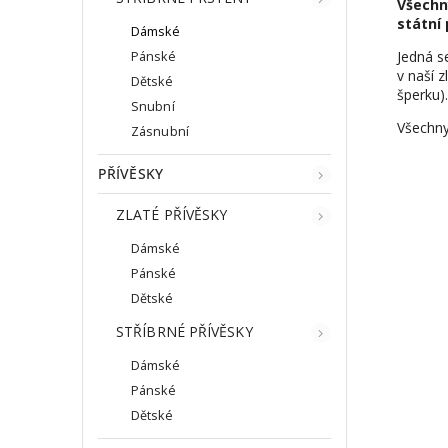
Všechn
státní 
Dámské
Jedná s
Pánské
v naší z
Dětské
šperku).
Snubní
Všechny
Zásnubní
PŘÍVĚSKY
ZLATÉ PŘÍVĚSKY
Dámské
Pánské
Dětské
STŘÍBRNÉ PŘÍVĚSKY
Dámské
Pánské
Dětské