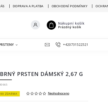
NÁS
DOPRAVA A PLATBA
OBCHODNÍ PODMÍNKY
OCHRAN
Nákupní košík
Prázdný košík
PRSTENY
ŠPERKY K RYTÍ
+420731522521
VÝKUP
ZLATNICKÁ D
ÍBRNÝ PRSTEN DÁMSKÝ 2,67 G
80665
ČKA ZDARMA
Neohodnoceno