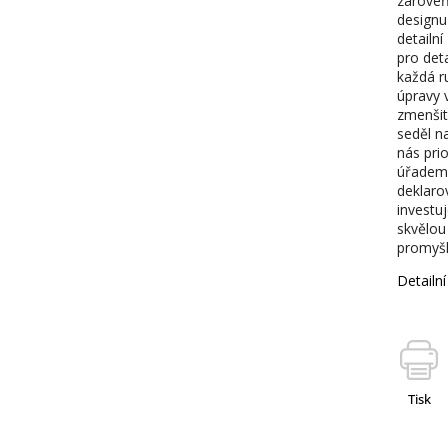
zároveň
designu
detailn
pro deta
každá r
úpravy v
zmenšit 
seděl n
nás pri
úřadem 
deklarov
investu
skvělou
promyšl
Detailn
Tisk