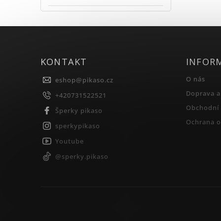
KONTAKT
INFOR
O nás
eshop
@
pikaso.cz
Doprava a
+420731522521
Obchodní
Šperky pikaso
Ochrana o
sperkypikaso
Youtube
@sperky.pikaso