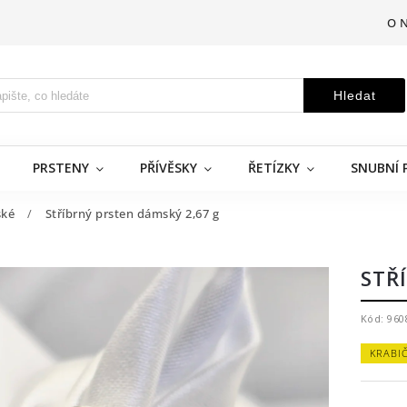
O 
Hledat
PRSTENY
PŘÍVĚSKY
ŘETÍZKY
SNUBNÍ 
ké
/
Stříbrný prsten dámský 2,67 g
STŘ
Kód:
960
KRABI