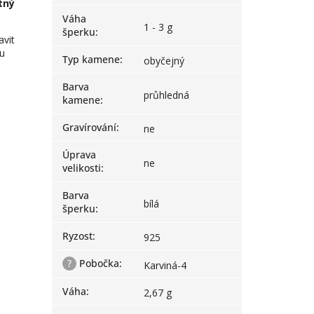
tný
Váha
1 - 3 g
šperku
:
avit
pu
Typ kamene
:
obyčejný
Barva
průhledná
kamene
:
Gravírování
:
ne
Úprava
ne
velikosti
:
Barva
bílá
šperku
:
Ryzost
:
925
?
Pobočka
:
Karviná-4
Váha
:
2,67 g