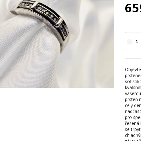
65
Objevte
prstene
sofistik
kvalitn
vašemu 
prsten 
celý de
nadčaso
pro spec
řešená 
se třpy
chladný