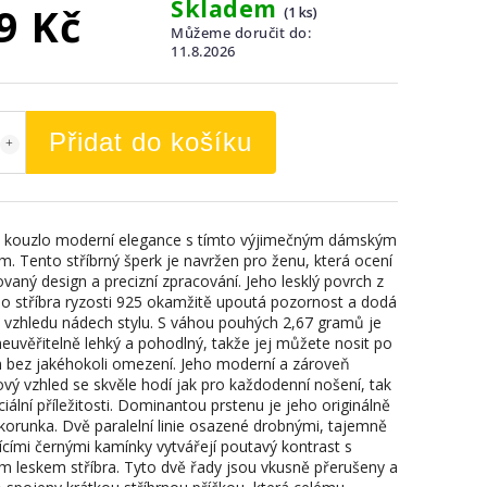
Skladem
9 Kč
(1 ks)
Můžeme doručit do:
11.8.2026
Přidat do košíku
 kouzlo moderní elegance s tímto výjimečným dámským
m. Tento stříbrný šperk je navržen pro ženu, která ocení
ovaný design a precizní zpracování. Jeho lesklý povrch z
ího stříbra ryzosti 925 okamžitě upoutá pozornost a dodá
vzhledu nádech stylu. S váhou pouhých 2,67 gramů je
neuvěřitelně lehký a pohodlný, takže jej můžete nosit po
n bez jakéhokoli omezení. Jeho moderní a zároveň
vý vzhled se skvěle hodí jak pro každodenní nošení, tak
iální příležitosti. Dominantou prstenu je jeho originálně
korunka. Dvě paralelní linie osazené drobnými, tajemně
tícími černými kamínky vytvářejí poutavý kontrast s
m leskem stříbra. Tyto dvě řady jsou vkusně přerušeny a