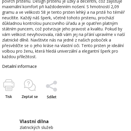
povrch prstenu. Design prstenu je úzký a decentní, což zajišťuje
maximální komfort při každodenním nošení. S hmotností 2,09
gramu a ve velikosti 58 je tento prsten lehký a na prstě ho téměř
neucítíte. Každý náš šperk, včetně tohoto prstenu, prochází
důkladnou kontrolou puncovního úřadu a je opatřen platným
státním puncem, což potvrzuje jeho pravost a kvalitu. Pokud by
vám velikost nevyhovovala, rádi vám jej na přání upravíme v naší
zlatnické dílně. Navštivte nás na jedné z našich poboček a
přesvědčte se o jeho kráse na vlastní oči. Tento prsten je ideální
volbou pro ženu, která hledá univerzální a elegantní šperk pro
každou příležitost.
Detailní informace
Tisk
Zeptat se
Sdílet
Vlastní dílna
zlatnických služeb