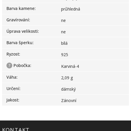
Barva kamene
:
průhledná
Gravírování
:
ne
Úprava velikosti
:
ne
Barva šperku
:
bílá
Ryzost
:
925
?
Pobočka
:
Karviná-4
Váha
:
2,09 g
Určení
:
dámský
Jakost
:
Zánovní
KONTAKT