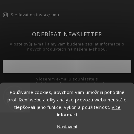
Sledovat na Instagramu
ODEBÍRAT NEWSLETTER
Vložte svůj e-mail a my vám budeme zasílat informace o
nových produktech na našem e-shopu.
Vložením e-mailu souhlasíte s
podmínkami ochrany osobních údajů
Používáme cookies, abychom Vám umožnili pohodlné
Přihlásit se
prohlížení webu a díky analýze provozu webu neustále
zlepšovali jeho funkce, výkon a použitelnost.
Více
informací
Copyright 2026
Pikaso.cz
. Všechna práva vyhrazena.
Nastavení
Upravit nastavení cookies