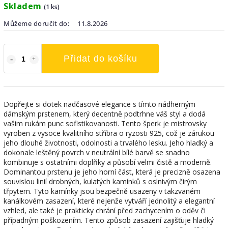
Skladem
(1 ks)
Můžeme doručit do:
11.8.2026
Přidat do košíku
Dopřejte si dotek nadčasové elegance s tímto nádherným
dámským prstenem, který decentně podtrhne váš styl a dodá
vašim rukám punc sofistikovanosti. Tento šperk je mistrovsky
vyroben z vysoce kvalitního stříbra o ryzosti 925, což je zárukou
jeho dlouhé životnosti, odolnosti a trvalého lesku. Jeho hladký a
dokonale leštěný povrch v neutrální bílé barvě se snadno
kombinuje s ostatními doplňky a působí velmi čistě a moderně.
Dominantou prstenu je jeho horní část, která je precizně osazena
souvislou linií drobných, kulatých kamínků s oslnivým čirým
třpytem. Tyto kamínky jsou bezpečně usazeny v takzvaném
kanálkovém zasazení, které nejenže vytváří jednolitý a elegantní
vzhled, ale také je prakticky chrání před zachycením o oděv či
případným poškozením. Tento způsob zasazení zajišťuje hladký