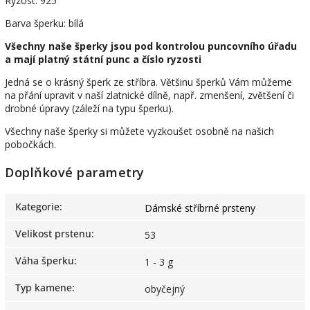
Ryzost: 925
Barva šperku: bílá
Všechny naše šperky jsou pod kontrolou puncovního úřadu
a mají platný státní punc a číslo ryzosti
Jedná se o krásný šperk ze stříbra. Většinu šperků Vám můžeme
na přání upravit v naší zlatnické dílně, např. zmenšení, zvětšení či
drobné úpravy (záleží na typu šperku).
Všechny naše šperky si můžete vyzkoušet osobně na našich
pobočkách.
Doplňkové parametry
Kategorie
:
Dámské stříbrné prsteny
Velikost prstenu
:
53
Váha šperku
:
1 - 3 g
Typ kamene
:
obyčejný