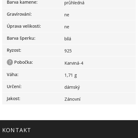
Barva kamene
:
průhledná
Gravírování
:
ne
Úprava velikosti
:
ne
Barva šperku
:
bílá
Ryzost
:
925
?
Pobočka
:
Karviná-4
Váha
:
1,71 g
Určení
:
dámský
Jakost
:
Zánovní
KONTAKT