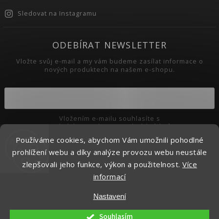
Sledovat na Instagramu
ODEBÍRAT NEWSLETTER
Vložte svůj e-mail a my vám budeme zasílat informace o
nových produktech na našem e-shopu.
Vložením e-mailu souhlasíte s
podmínkami ochrany osobních údajů
Používáme cookies, abychom Vám umožnili pohodlné
Přihlásit se
prohlížení webu a díky analýze provozu webu neustále
zlepšovali jeho funkce, výkon a použitelnost.
Více
informací
Copyright 2026
Pikaso.cz
. Všechna práva vyhrazena.
Nastavení
Upravit nastavení cookies
Vytvořil
Shoptet
| Design
Shoptak.cz.
Souhlasím