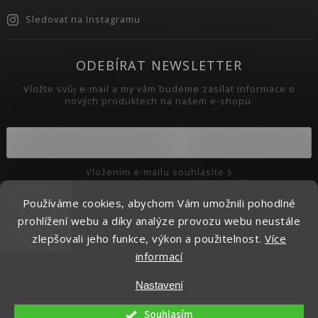
Sledovat na Instagramu
ODEBÍRAT NEWSLETTER
Vložte svůj e-mail a my vám budeme zasílat informace o
nových produktech na našem e-shopu.
Vložením e-mailu souhlasíte s
podmínkami ochrany osobních údajů
Používáme cookies, abychom Vám umožnili pohodlné
Přihlásit se
prohlížení webu a díky analýze provozu webu neustále
zlepšovali jeho funkce, výkon a použitelnost.
Více
informací
Copyright 2026
Pikaso.cz
. Všechna práva vyhrazena.
Nastavení
Upravit nastavení cookies
Vytvořil
Shoptet
| Design
Shoptak.cz.
Souhlasím