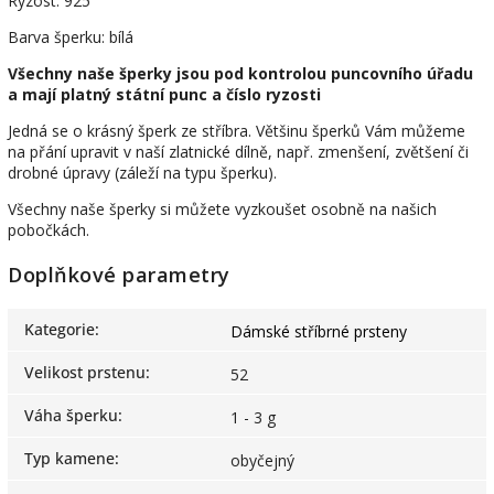
Ryzost: 925
Barva šperku: bílá
Všechny naše šperky jsou pod kontrolou puncovního úřadu
a mají platný státní punc a číslo ryzosti
Jedná se o krásný šperk ze stříbra. Většinu šperků Vám můžeme
na přání upravit v naší zlatnické dílně, např. zmenšení, zvětšení či
drobné úpravy (záleží na typu šperku).
Všechny naše šperky si můžete vyzkoušet osobně na našich
pobočkách.
Doplňkové parametry
Kategorie
:
Dámské stříbrné prsteny
Velikost prstenu
:
52
Váha šperku
:
1 - 3 g
Typ kamene
:
obyčejný