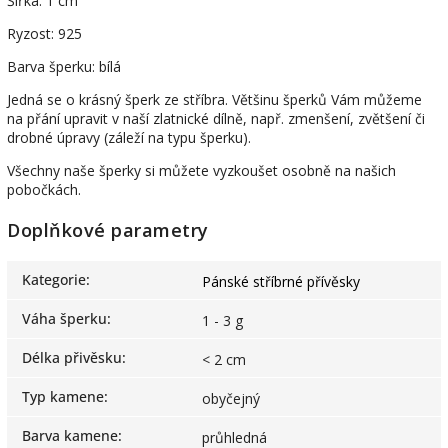
Šířka: 1 cm
Ryzost: 925
Barva šperku: bílá
Jedná se o krásný šperk ze stříbra. Většinu šperků Vám můžeme
na přání upravit v naší zlatnické dílně, např. zmenšení, zvětšení či
drobné úpravy (záleží na typu šperku).
Všechny naše šperky si můžete vyzkoušet osobně na našich
pobočkách.
Doplňkové parametry
Kategorie
:
Pánské stříbrné přívěsky
Váha šperku
:
1 - 3 g
Délka přivěsku
:
< 2 cm
Typ kamene
:
obyčejný
Barva kamene
:
průhledná