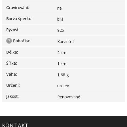
Gravírování
:
ne
Barva šperku
:
bílá
Ryzost
:
925
?
Pobočka
:
Karviná-4
Délka
:
2 cm
Šířka
:
1 cm
Váha
:
1,68 g
Určení
:
unisex
Jakost
:
Renovované
KONTAKT