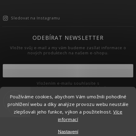
Sledovat na Instagramu
ODEBÍRAT NEWSLETTER
Vložte svůj e-mail a my vám budeme zasílat informace o
nových produktech na našem e-shopu.
Vložením e-mailu souhlasíte s
podmínkami ochrany osobních údajů
Používáme cookies, abychom Vám umožnili pohodlné
Přihlásit se
prohlížení webu a díky analýze provozu webu neustále
zlepšovali jeho funkce, výkon a použitelnost.
Více
informací
Copyright 2026
Pikaso.cz
. Všechna práva vyhrazena.
Nastavení
Upravit nastavení cookies