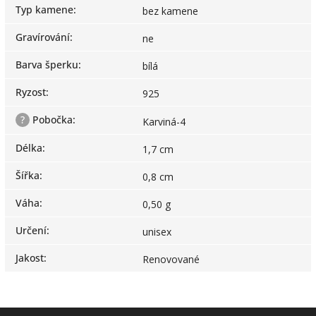
Typ kamene
:
bez kamene
Gravírování
:
ne
Barva šperku
:
bílá
Ryzost
:
925
?
Pobočka
:
Karviná-4
Délka
:
1,7 cm
Šířka
:
0,8 cm
Váha
:
0,50 g
Určení
:
unisex
Jakost
:
Renovované