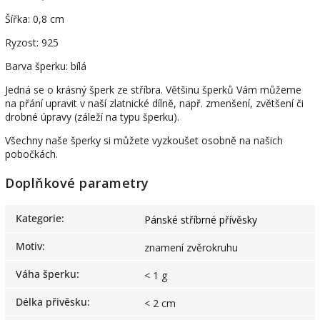
Šířka: 0,8 cm
Ryzost: 925
Barva šperku: bílá
Jedná se o krásný šperk ze stříbra. Většinu šperků Vám můžeme
na přání upravit v naší zlatnické dílně, např. zmenšení, zvětšení či
drobné úpravy (záleží na typu šperku).
Všechny naše šperky si můžete vyzkoušet osobně na našich
pobočkách.
Doplňkové parametry
Kategorie
:
Pánské stříbrné přívěsky
Motiv
:
znamení zvěrokruhu
Váha šperku
:
< 1 g
Délka přivěsku
:
< 2 cm