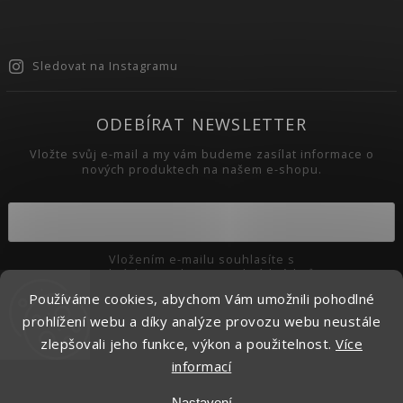
Sledovat na Instagramu
ODEBÍRAT NEWSLETTER
Vložte svůj e-mail a my vám budeme zasílat informace o
nových produktech na našem e-shopu.
Vložením e-mailu souhlasíte s
podmínkami ochrany osobních údajů
Používáme cookies, abychom Vám umožnili pohodlné
Přihlásit se
prohlížení webu a díky analýze provozu webu neustále
zlepšovali jeho funkce, výkon a použitelnost.
Více
informací
Copyright 2026
Pikaso.cz
. Všechna práva vyhrazena.
Nastavení