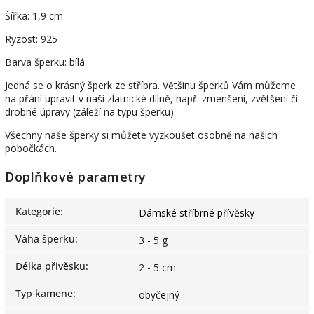
Šířka: 1,9 cm
Ryzost: 925
Barva šperku: bílá
Jedná se o krásný šperk ze stříbra. Většinu šperků Vám můžeme
na přání upravit v naší zlatnické dílně, např. zmenšení, zvětšení či
drobné úpravy (záleží na typu šperku).
Všechny naše šperky si můžete vyzkoušet osobně na našich
pobočkách.
Doplňkové parametry
Kategorie
:
Dámské stříbrné přívěsky
Váha šperku
:
3 - 5 g
Délka přivěsku
:
2 - 5 cm
Typ kamene
:
obyčejný