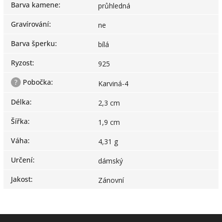
Barva kamene
:
průhledná
Gravírování
:
ne
Barva šperku
:
bílá
Ryzost
:
925
?
Pobočka
:
Karviná-4
Délka
:
2,3 cm
Šířka
:
1,9 cm
Váha
:
4,31 g
Určení
:
dámský
Jakost
:
Zánovní