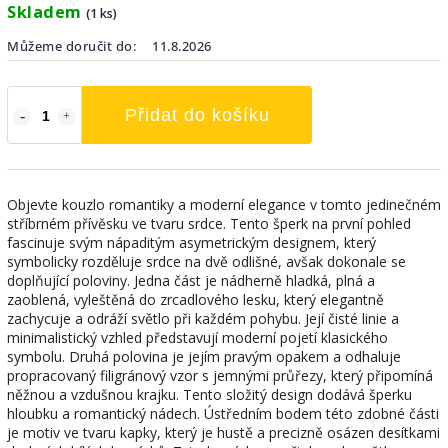
Skladem
(1 ks)
Můžeme doručit do:
11.8.2026
Přidat do košíku
Objevte kouzlo romantiky a moderní elegance v tomto jedinečném
stříbrném přívěsku ve tvaru srdce. Tento šperk na první pohled
fascinuje svým nápaditým asymetrickým designem, který
symbolicky rozděluje srdce na dvě odlišné, avšak dokonale se
doplňující poloviny. Jedna část je nádherně hladká, plná a
zaoblená, vyleštěná do zrcadlového lesku, který elegantně
zachycuje a odráží světlo při každém pohybu. Její čisté linie a
minimalistický vzhled představují moderní pojetí klasického
symbolu. Druhá polovina je jejím pravým opakem a odhaluje
propracovaný filigránový vzor s jemnými průřezy, který připomíná
něžnou a vzdušnou krajku. Tento složitý design dodává šperku
hloubku a romantický nádech. Ústředním bodem této zdobné části
je motiv ve tvaru kapky, který je hustě a precizně osázen desítkami