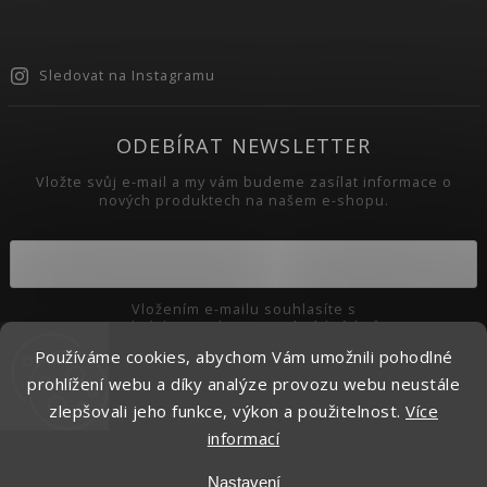
Sledovat na Instagramu
ODEBÍRAT NEWSLETTER
Vložte svůj e-mail a my vám budeme zasílat informace o
nových produktech na našem e-shopu.
Vložením e-mailu souhlasíte s
podmínkami ochrany osobních údajů
Používáme cookies, abychom Vám umožnili pohodlné
Přihlásit se
prohlížení webu a díky analýze provozu webu neustále
zlepšovali jeho funkce, výkon a použitelnost.
Více
informací
Copyright 2026
Pikaso.cz
. Všechna práva vyhrazena.
Nastavení