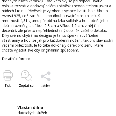
drobných bílých kamínků. Tyto kamínky se při dopadu světla
oslnivě rozzáří a dodávají celému přívěsku neodolatelnou jiskru a
nádech luxusu. Přívěsek je vyroben z vysoce kvalitního stříbra o
ryzosti 925, což zaručuje jeho dlouhotrvající krásu a lesk. S
hmotností 4,31 gramu působí na krku solidně a hodnotně. Jeho
ideální rozměry, s délkou 2,3 cm a šířkou 1,9 cm, z něj činí
decentní, ale přesto nepřehlédnutelný doplněk vašeho dekoltu.
Díky svému chytrému designu je tento šperk neuvěřitelně
všestranný a hodí se jak pro každodenní nošení, tak pro slavnostní
večerní příležitosti. Je to také dokonalý dárek pro ženu, které
chcete vyjádřit své city originálním způsobem.
Detailní informace
Tisk
Zeptat se
Sdílet
Vlastní dílna
zlatnických služeb