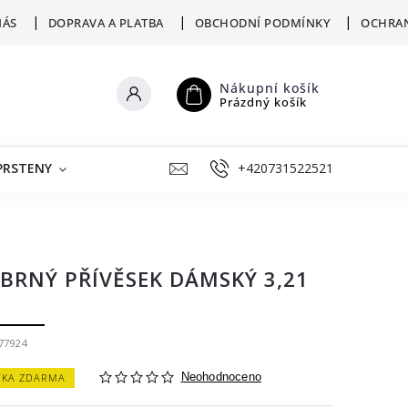
NÁS
DOPRAVA A PLATBA
OBCHODNÍ PODMÍNKY
OCHRAN
Nákupní košík
Prázdný košík
PRSTENY
ŠPERKY K RYTÍ
+420731522521
VÝKUP
ZLATNICKÁ D
ÍBRNÝ PŘÍVĚSEK DÁMSKÝ 3,21
77924
ČKA ZDARMA
Neohodnoceno