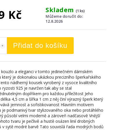
Skladem
9 Kč
(1 ks)
Můžeme doručit do:
12.8.2026
Přidat do košíku
 kouzlo a eleganci v tomto jedinečném dámském
u který je dokonalou ukázkou precizního šperkařského
ento nádherný kousek vyrobený z vysoce kvalitního
o ryzosti 925 je navržen tak aby se stal
édnutelným doplňkem pro každou příležitost Jeho
délka 4,5 cm a šířka 1 cm z něj činí výrazný šperk který
ovává jemnost a sofistikovanost Hlavním motivem
u je podmanivý tvar stylizovaného oka nebo protáhlého
terý působí velmi moderně a zároveň nadčasově Vnější
hoto tvaru je pečlivě a hustě osázen linií drobných
 v sytě modré barvě Tato souvislá řada modrých bodů