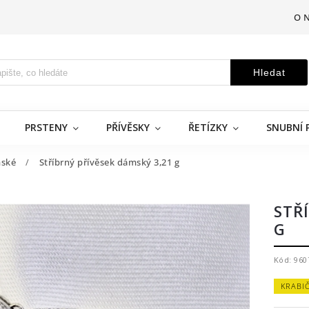
O 
Hledat
PRSTENY
PŘÍVĚSKY
ŘETÍZKY
SNUBNÍ 
ské
/
Stříbrný přívěsek dámský 3,21 g
STŘ
G
Kód:
960
KRABI