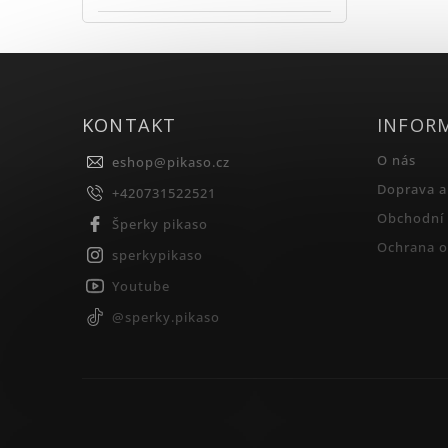
KONTAKT
INFOR
O nás
eshop
@
pikaso.cz
Doprava a
+420731522521
Obchodní
Šperky pikaso
Ochrana o
sperkypikaso
Youtube
@sperky.pikaso