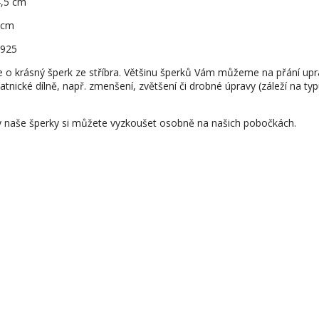
4,5 cm
1 cm
 925
e o krásný šperk ze stříbra. Většinu šperků Vám můžeme na přání upr
latnické dílně, např. zmenšení, zvětšení či drobné úpravy (záleží na ty
 naše šperky si můžete vyzkoušet osobně na našich pobočkách.