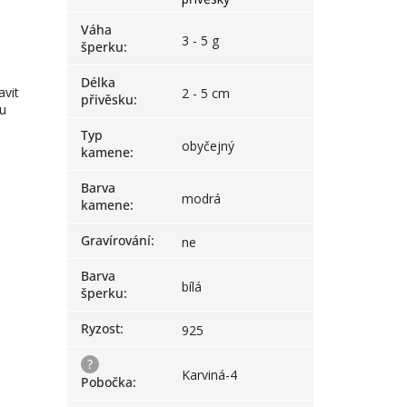
Váha
3 - 5 g
šperku
:
Délka
avit
2 - 5 cm
přivěsku
:
pu
Typ
obyčejný
kamene
:
Barva
modrá
kamene
:
Gravírování
:
ne
Barva
bílá
šperku
:
Ryzost
:
925
?
Karviná-4
Pobočka
: