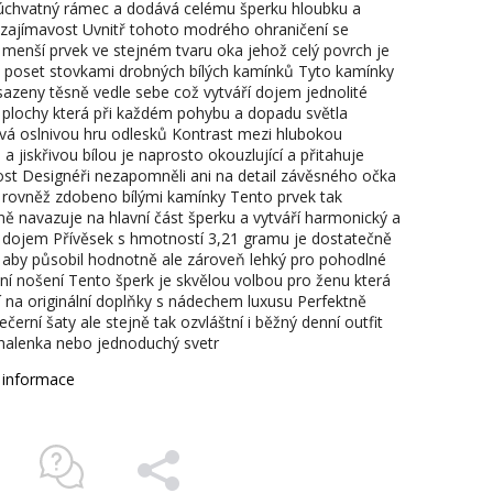
 úchvatný rámec a dodává celému šperku hloubku a
í zajímavost Uvnitř tohoto modrého ohraničení se
 menší prvek ve stejném tvaru oka jehož celý povrch je
 poset stovkami drobných bílých kamínků Tyto kamínky
sazeny těsně vedle sebe což vytváří dojem jednolité
é plochy která při každém pohybu a dopadu světla
vá oslnivou hru odlesků Kontrast mezi hlubokou
 jiskřivou bílou je naprosto okouzlující a přitahuje
st Designéři nezapomněli ani na detail závěsného očka
e rovněž zdobeno bílými kamínky Tento prvek tak
ně navazuje na hlavní část šperku a vytváří harmonický a
 dojem Přívěsek s hmotností 3,21 gramu je dostatečně
 aby působil hodnotně ale zároveň lehký pro pohodlné
ní nošení Tento šperk je skvělou volbou pro ženu která
pí na originální doplňky s nádechem luxusu Perfektně
ečerní šaty ale stejně tak ozvláštní i běžný denní outfit
 halenka nebo jednoduchý svetr
í informace