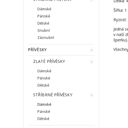
Délka: 
Dámské
Šířka: 
Pánské
Ryzost:
Dětské
Jedná s
Snubní
v naší z
Zásnubní
šperku).
Všechny
PŘÍVĚSKY
ZLATÉ PŘÍVĚSKY
Dámské
Pánské
Dětské
STŘÍBRNÉ PŘÍVĚSKY
Dámské
Pánské
Dětské