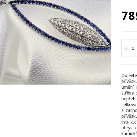
78
Objevte
přívěsk
umění T
stříbra 
nepřehl
celková 
si zach
přívěsk
listu k
obrys to
kamínků