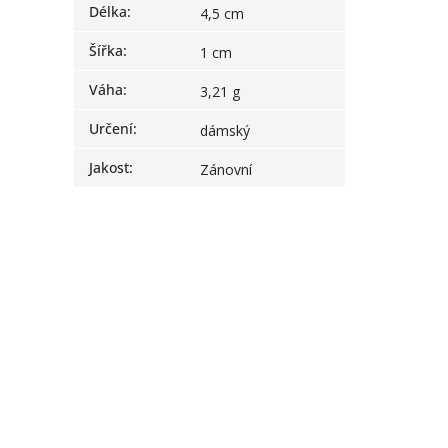
Délka
:
4,5 cm
Šířka
:
1 cm
Váha
:
3,21 g
Určení
:
dámský
Jakost
:
Zánovní