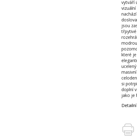
vytváří
vizuáln
nachází
doslova
jsou za
třpytiv
rozehrá
modrou a
pozorno
které j
elegant
ucelený
masivní
celoden
si potr
doplní v
jako je
Detailn