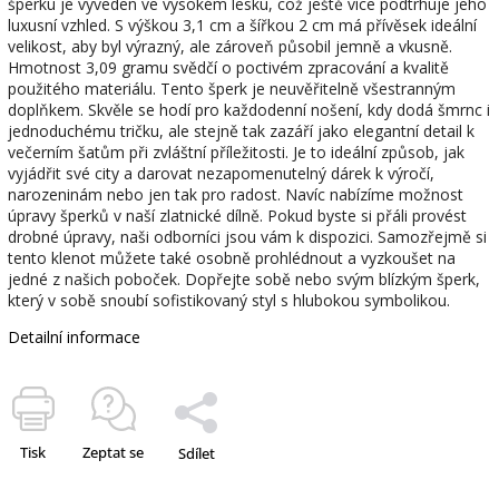
šperku je vyveden ve vysokém lesku, což ještě více podtrhuje jeho
luxusní vzhled. S výškou 3,1 cm a šířkou 2 cm má přívěsek ideální
velikost, aby byl výrazný, ale zároveň působil jemně a vkusně.
Hmotnost 3,09 gramu svědčí o poctivém zpracování a kvalitě
použitého materiálu. Tento šperk je neuvěřitelně všestranným
doplňkem. Skvěle se hodí pro každodenní nošení, kdy dodá šmrnc i
jednoduchému tričku, ale stejně tak zazáří jako elegantní detail k
večerním šatům při zvláštní příležitosti. Je to ideální způsob, jak
vyjádřit své city a darovat nezapomenutelný dárek k výročí,
narozeninám nebo jen tak pro radost. Navíc nabízíme možnost
úpravy šperků v naší zlatnické dílně. Pokud byste si přáli provést
drobné úpravy, naši odborníci jsou vám k dispozici. Samozřejmě si
tento klenot můžete také osobně prohlédnout a vyzkoušet na
jedné z našich poboček. Dopřejte sobě nebo svým blízkým šperk,
který v sobě snoubí sofistikovaný styl s hlubokou symbolikou.
Detailní informace
Tisk
Zeptat se
Sdílet