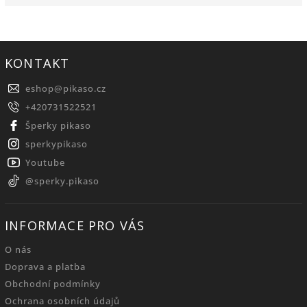
KONTAKT
eshop
@
pikaso.cz
+420731522521
Šperky pikaso
sperkypikaso
Youtube
@sperky.pikaso
INFORMACE PRO VÁS
O nás
Doprava a platba
Obchodní podmínky
Ochrana osobních údajů