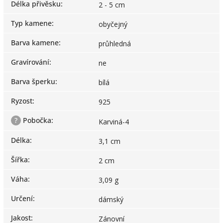
Délka přivěsku
:
2 - 5 cm
Typ kamene
:
obyčejný
Barva kamene
:
průhledná
Gravírování
:
ne
Barva šperku
:
bílá
Ryzost
:
925
?
Pobočka
:
Karviná-4
Délka
:
3,1 cm
Šířka
:
2 cm
Váha
:
3,09 g
Určení
:
dámský
Jakost
:
Zánovní