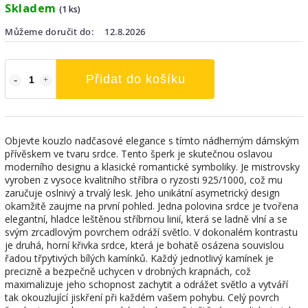
Skladem
(1 ks)
Můžeme doručit do:
12.8.2026
Přidat do košíku
Objevte kouzlo nadčasové elegance s tímto nádherným dámským
přívěskem ve tvaru srdce. Tento šperk je skutečnou oslavou
moderního designu a klasické romantické symboliky. Je mistrovsky
vyroben z vysoce kvalitního stříbra o ryzosti 925/1000, což mu
zaručuje oslnivý a trvalý lesk. Jeho unikátní asymetrický design
okamžitě zaujme na první pohled. Jedna polovina srdce je tvořena
elegantní, hladce leštěnou stříbrnou linií, která se ladně vlní a se
svým zrcadlovým povrchem odráží světlo. V dokonalém kontrastu
je druhá, horní křivka srdce, která je bohatě osázena souvislou
řadou třpytivých bílých kamínků. Každý jednotlivý kamínek je
precizně a bezpečně uchycen v drobných krapnách, což
maximalizuje jeho schopnost zachytit a odrážet světlo a vytváří
tak okouzlující jiskření při každém vašem pohybu. Celý povrch