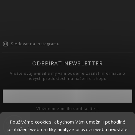
Sledovat na Instagramu
ODEBÍRAT NEWSLETTER
Vložte svůj e-mail a my vám budeme zasílat informace o
nových produktech na našem e-shopu.
Vložením e-mailu souhlasíte s
podmínkami ochrany osobních údajů
Používáme cookies, abychom Vám umožnili pohodlné
Přihlásit se
prohlížení webu a díky analýze provozu webu neustále