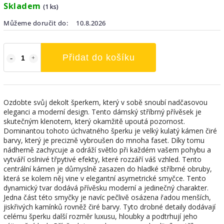
Skladem
(1 ks)
Můžeme doručit do:
10.8.2026
Přidat do košíku
Ozdobte svůj dekolt šperkem, který v sobě snoubí nadčasovou
eleganci a moderní design. Tento dámský stříbrný přívěsek je
skutečným klenotem, který okamžitě upoutá pozornost.
Dominantou tohoto úchvatného šperku je velký kulatý kámen čiré
barvy, který je precizně vybroušen do mnoha faset. Díky tomu
nádherně zachycuje a odráží světlo při každém vašem pohybu a
vytváří oslnivé třpytivé efekty, které rozzáří váš vzhled. Tento
centrální kámen je důmyslně zasazen do hladké stříbrné obruby,
která se kolem něj vine v elegantní asymetrické smyčce. Tento
dynamický tvar dodává přívěsku moderní a jedinečný charakter.
Jedna část této smyčky je navíc pečlivě osázena řadou menších,
jiskřivých kamínků rovněž čiré barvy. Tyto drobné detaily dodávají
celému šperku další rozměr luxusu, hloubky a podtrhují jeho