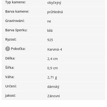
Typ kamene
:
obyčejný
Barva kamene
:
průhledná
Gravírování
:
ne
Barva šperku
:
bílá
Ryzost
:
925
?
Pobočka
:
Karviná-4
Délka
:
2,4 cm
Šířka
:
0,9 cm
Váha
:
2,71 g
Určení
:
dámský
Jakost
:
Zánovní