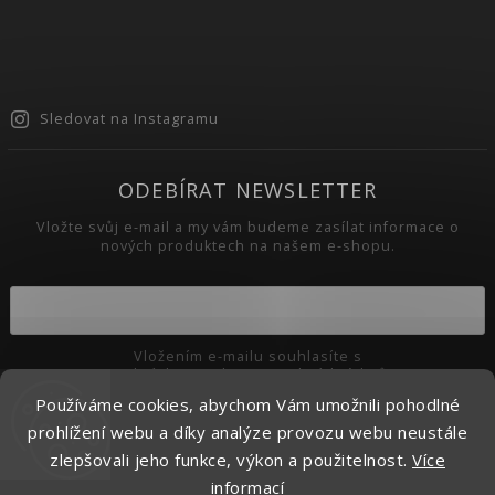
Sledovat na Instagramu
ODEBÍRAT NEWSLETTER
Vložte svůj e-mail a my vám budeme zasílat informace o
nových produktech na našem e-shopu.
Vložením e-mailu souhlasíte s
podmínkami ochrany osobních údajů
Používáme cookies, abychom Vám umožnili pohodlné
Přihlásit se
prohlížení webu a díky analýze provozu webu neustále
zlepšovali jeho funkce, výkon a použitelnost.
Více
informací