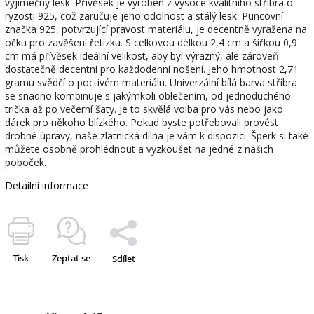
výjimečný lesk. Přívěsek je vyroben z vysoce kvalitního stříbra o
ryzosti 925, což zaručuje jeho odolnost a stálý lesk. Puncovní
značka 925, potvrzující pravost materiálu, je decentně vyražena na
očku pro zavěšení řetízku. S celkovou délkou 2,4 cm a šířkou 0,9
cm má přívěsek ideální velikost, aby byl výrazný, ale zároveň
dostatečně decentní pro každodenní nošení. Jeho hmotnost 2,71
gramu svědčí o poctivém materiálu. Univerzální bílá barva stříbra
se snadno kombinuje s jakýmkoli oblečením, od jednoduchého
trička až po večerní šaty. Je to skvělá volba pro vás nebo jako
dárek pro někoho blízkého. Pokud byste potřebovali provést
drobné úpravy, naše zlatnická dílna je vám k dispozici. Šperk si také
můžete osobně prohlédnout a vyzkoušet na jedné z našich
poboček.
Detailní informace
Tisk
Zeptat se
Sdílet