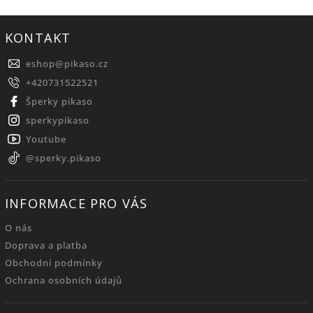
KONTAKT
eshop
@
pikaso.cz
+420731522521
Šperky pikaso
sperkypikaso
Youtube
@sperky.pikaso
INFORMACE PRO VÁS
O nás
Doprava a platba
Obchodní podmínky
Ochrana osobních údajů