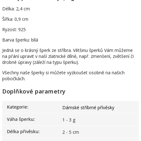
Délka: 2,4 cm
Šířka: 0,9 cm
Ryzost: 925
Barva šperku: bílá
Jedná se o krásný šperk ze stříbra. Většinu šperků Vám můžeme
na přání upravit v naší zlatnické dílně, např. zmenšení, zvětšení či
drobné úpravy (záleží na typu šperku).
Všechny naše šperky si můžete vyzkoušet osobně na našich
pobočkách.
Doplňkové parametry
Kategorie
:
Dámské stříbrné přívěsky
Váha šperku
:
1 - 3 g
Délka přivěsku
:
2 - 5 cm