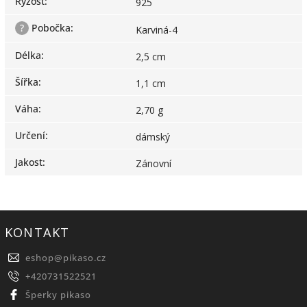
Ryzost
:
925
?
Pobočka
:
Karviná-4
Délka
:
2,5 cm
Šířka
:
1,1 cm
Váha
:
2,70 g
Určení
:
dámský
Jakost
:
Zánovní
KONTAKT
eshop
@
pikaso.cz
+420731522521
Šperky pikaso