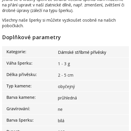
na přání upravit v naší zlatnické dílně, např. zmenšení, zvětšení či
drobné úpravy (záleží na typu šperku).
Všechny naše šperky si můžete vyzkoušet osobně na našich
pobočkách.
Doplňkové parametry
Kategorie
:
Dámské stříbrné přívěsky
Váha šperku
:
1 - 3 g
Délka přivěsku
:
2 - 5 cm
Typ kamene
:
obyčejný
Barva kamene
:
průhledná
Gravírování
:
ne
Barva šperku
:
bílá