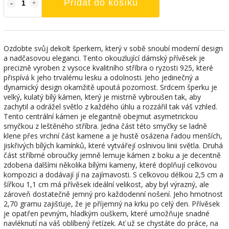
Přidat do košíku
Ozdobte svůj dekolt šperkem, který v sobě snoubí moderní design
a nadčasovou eleganci. Tento okouzlující dámský přívěsek je
precizně vyroben z vysoce kvalitního stříbra o ryzosti 925, které
přispívá k jeho trvalému lesku a odolnosti. Jeho jedinečný a
dynamický design okamžitě upoutá pozornost. Srdcem šperku je
velký, kulatý bílý kámen, který je mistrně vybroušen tak, aby
zachytil a odrážel světlo z každého úhlu a rozzářil tak váš vzhled.
Tento centrální kámen je elegantně obejmut asymetrickou
smyčkou z leštěného stříbra. Jedna část této smyčky se ladně
klene přes vrchní část kamene a je hustě osázena řadou menších,
jiskřivých bílých kamínků, které vytvářejí oslnivou linii světla. Druhá
část stříbrné obroučky jemně lemuje kámen z boku a je decentně
zdobena dalšími několika bílými kameny, které doplňují celkovou
kompozici a dodávají jí na zajímavosti. S celkovou délkou 2,5 cm a
šířkou 1,1 cm má přívěsek ideální velikost, aby byl výrazný, ale
zároveň dostatečně jemný pro každodenní nošení. Jeho hmotnost
2,70 gramu zajišťuje, že je příjemný na krku po celý den. Přívěsek
je opatřen pevným, hladkým ouškem, které umožňuje snadné
navléknutí na váš oblíbený řetízek. Ať už se chystáte do práce, na