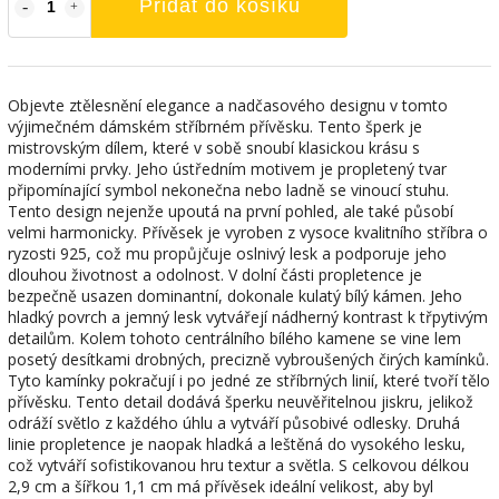
Přidat do košíku
Objevte ztělesnění elegance a nadčasového designu v tomto
výjimečném dámském stříbrném přívěsku. Tento šperk je
mistrovským dílem, které v sobě snoubí klasickou krásu s
moderními prvky. Jeho ústředním motivem je propletený tvar
připomínající symbol nekonečna nebo ladně se vinoucí stuhu.
Tento design nejenže upoutá na první pohled, ale také působí
velmi harmonicky. Přívěsek je vyroben z vysoce kvalitního stříbra o
ryzosti 925, což mu propůjčuje oslnivý lesk a podporuje jeho
dlouhou životnost a odolnost. V dolní části propletence je
bezpečně usazen dominantní, dokonale kulatý bílý kámen. Jeho
hladký povrch a jemný lesk vytvářejí nádherný kontrast k třpytivým
detailům. Kolem tohoto centrálního bílého kamene se vine lem
posetý desítkami drobných, precizně vybroušených čirých kamínků.
Tyto kamínky pokračují i po jedné ze stříbrných linií, které tvoří tělo
přívěsku. Tento detail dodává šperku neuvěřitelnou jiskru, jelikož
odráží světlo z každého úhlu a vytváří působivé odlesky. Druhá
linie propletence je naopak hladká a leštěná do vysokého lesku,
což vytváří sofistikovanou hru textur a světla. S celkovou délkou
2,9 cm a šířkou 1,1 cm má přívěsek ideální velikost, aby byl