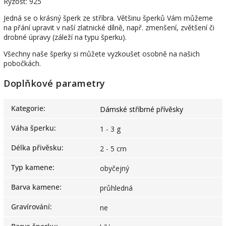
Ryzost: 925
Jedná se o krásný šperk ze stříbra. Většinu šperků Vám můžeme
na přání upravit v naší zlatnické dílně, např. zmenšení, zvětšení či
drobné úpravy (záleží na typu šperku).
Všechny naše šperky si můžete vyzkoušet osobně na našich
pobočkách.
Doplňkové parametry
Kategorie
:
Dámské stříbrné přívěsky
Váha šperku
:
1 - 3 g
Délka přivěsku
:
2 - 5 cm
Typ kamene
:
obyčejný
Barva kamene
:
průhledná
Gravírování
:
ne