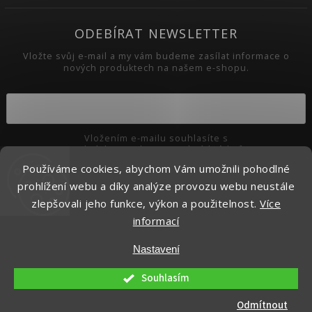
ODEBÍRAT NEWSLETTER
Vložte svůj e-mail a my vám budeme zasílat informace o
nových produktech na našem e-shopu.
Vložením e-mailu souhlasíte s
podmínkami ochrany osobních údajů
Používáme cookies, abychom Vám umožnili pohodlné
Přihlásit se
prohlížení webu a díky analýze provozu webu neustále
zlepšovali jeho funkce, výkon a použitelnost.
Více
informací
Copyright 2026
Pikaso.cz
. Všechna práva vyhrazena.
Nastavení
Upravit nastavení cookies
Vytvořil
Shoptet
| Design
Shoptak.cz.
Souhlasím
Odmítnout