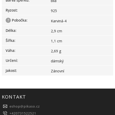
Barva šperku
:
bílá
Ryzost
:
925
?
Pobočka
:
Karviná-4
Délka
:
2,9 cm
Šířka
:
1,1 cm
Váha
:
2,69 g
Určení
:
dámský
Jakost
:
Zánovní
KONTAKT
eshop
@
pikaso.cz
+420731522521