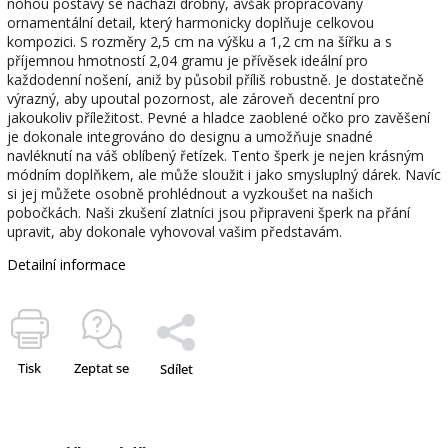
nohou postavy se nachází drobný, avšak propracovaný
ornamentální detail, který harmonicky doplňuje celkovou
kompozici. S rozměry 2,5 cm na výšku a 1,2 cm na šířku a s
příjemnou hmotností 2,04 gramu je přívěsek ideální pro
každodenní nošení, aniž by působil příliš robustně. Je dostatečně
výrazný, aby upoutal pozornost, ale zároveň decentní pro
jakoukoliv příležitost. Pevné a hladce zaoblené očko pro zavěšení
je dokonale integrováno do designu a umožňuje snadné
navléknutí na váš oblíbený řetízek. Tento šperk je nejen krásným
módním doplňkem, ale může sloužit i jako smysluplný dárek. Navíc
si jej můžete osobně prohlédnout a vyzkoušet na našich
pobočkách. Naši zkušení zlatníci jsou připraveni šperk na přání
upravit, aby dokonale vyhovoval vašim představám.
Detailní informace
Tisk
Zeptat se
Sdílet