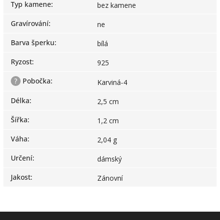
Typ kamene
:
bez kamene
Gravírování
:
ne
Barva šperku
:
bílá
Ryzost
:
925
?
Pobočka
:
Karviná-4
Délka
:
2,5 cm
Šířka
:
1,2 cm
Váha
:
2,04 g
Určení
:
dámský
Jakost
:
Zánovní