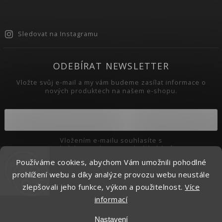
Sledovat na Instagramu
ODEBÍRAT NEWSLETTER
Vložte svůj e-mail a my vám budeme zasílat informace o
nových produktech na našem e-shopu.
Vložením e-mailu souhlasíte s
podmínkami ochrany osobních údajů
Používáme cookies, abychom Vám umožnili pohodlné
Přihlásit se
prohlížení webu a díky analýze provozu webu neustále
zlepšovali jeho funkce, výkon a použitelnost.
Více
informací
Copyright 2026
Pikaso.cz
. Všechna práva vyhrazena.
Nastavení