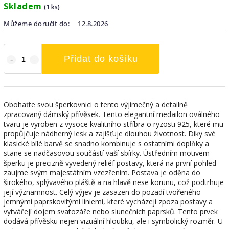
Skladem
(1 ks)
Můžeme doručit do:
12.8.2026
Přidat do košíku
Obohaťte svou šperkovnici o tento výjimečný a detailně
zpracovaný dámský přívěsek. Tento elegantní medailon oválného
tvaru je vyroben z vysoce kvalitního stříbra o ryzosti 925, které mu
propůjčuje nádherný lesk a zajišťuje dlouhou životnost. Díky své
klasické bílé barvě se snadno kombinuje s ostatními doplňky a
stane se nadčasovou součástí vaší sbírky. Ústředním motivem
šperku je precizně vyvedený reliéf postavy, která na první pohled
zaujme svým majestátním vzezřením. Postava je oděna do
širokého, splývavého pláště a na hlavě nese korunu, což podtrhuje
její významnost. Celý výjev je zasazen do pozadí tvořeného
jemnými paprskovitými liniemi, které vycházejí zpoza postavy a
vytvářejí dojem svatozáře nebo slunečních paprsků. Tento prvek
dodává přívěsku nejen vizuální hloubku, ale i symbolický rozměr. U