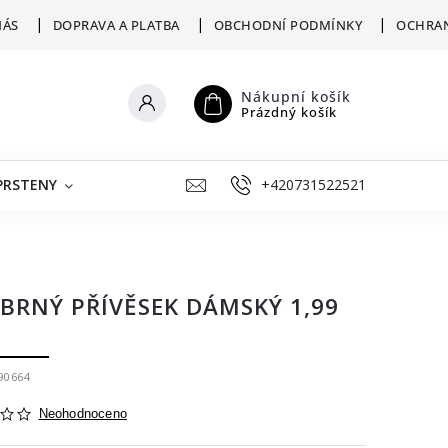
NÁS
DOPRAVA A PLATBA
OBCHODNÍ PODMÍNKY
OCHRAN
Nákupní košík
Prázdný košík
PRSTENY
ŠPERKY K RYTÍ
+420731522521
VÝKUP
ZLATNICKÁ D
ÍBRNÝ PŘÍVĚSEK DÁMSKÝ 1,99
90664
Neohodnoceno