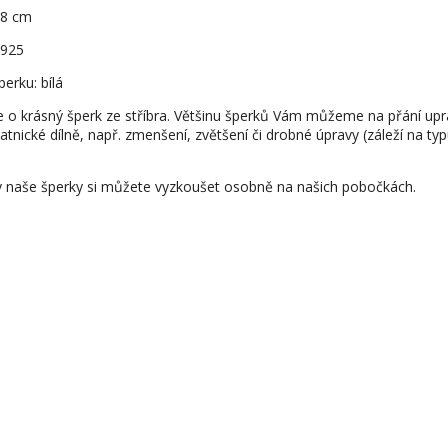
1,8 cm
 925
erku: bílá
e o krásný šperk ze stříbra. Většinu šperků Vám můžeme na přání upr
latnické dílně, např. zmenšení, zvětšení či drobné úpravy (záleží na ty
 naše šperky si můžete vyzkoušet osobně na našich pobočkách.