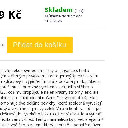
Skladem
9 Kč
(1 ks)
Můžeme doručit do:
10.8.2026
Přidat do košíku
 svůj dekolt symbolem lásky a elegance s tímto
ým stříbrným přívěskem. Tento jemný šperk ve tvaru
e nadčasovým vyjádřením citů a dokonalým doplňkem
ou ženu. Je precizně vyroben z kvalitního stříbra o
925, což mu propůjčuje nejen krásný stříbrný lesk, ale
olnost pro každodenní nošení. Design tohoto šperku
kombinuje dva odlišné povrchy, které společně vytvářejí
ký a vizuálně zajímavý celek. Vnitřní kontura srdce je
a leštěná do vysokého lesku, což odráží světlo a vytváří
ofistikovaný vzhled. Tento minimalistický prvek elegantně
tuje s vnějším okrajem, který je hustě a bohatě osázen