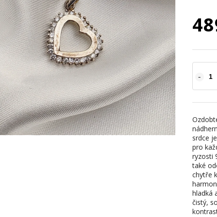
48
Ozdobte
nádhern
srdce j
pro každ
ryzosti 
také od
chytře 
harmonic
hladká 
čistý, s
kontras