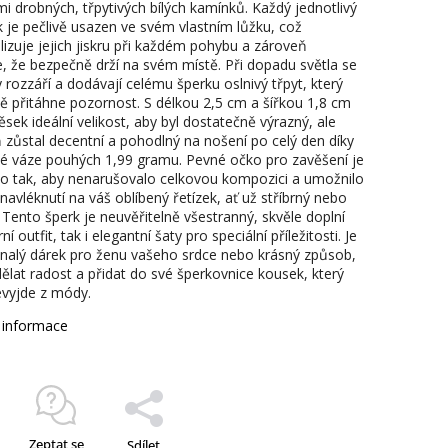
mi drobných, třpytivých bílých kamínků. Každý jednotlivý
 je pečlivě usazen ve svém vlastním lůžku, což
izuje jejich jiskru při každém pohybu a zároveň
je, že bezpečně drží na svém místě. Při dopadu světla se
 rozzáří a dodávají celému šperku oslnivý třpyt, který
ě přitáhne pozornost. S délkou 2,5 cm a šířkou 1,8 cm
sek ideální velikost, aby byl dostatečně výrazný, ale
 zůstal decentní a pohodlný na nošení po celý den díky
ké váze pouhých 1,99 gramu. Pevné očko pro zavěšení je
o tak, aby nenarušovalo celkovou kompozici a umožnilo
avléknutí na váš oblíbený řetízek, ať už stříbrný nebo
 Tento šperk je neuvěřitelně všestranný, skvěle doplní
rní outfit, tak i elegantní šaty pro speciální příležitosti. Je
nalý dárek pro ženu vašeho srdce nebo krásný způsob,
dělat radost a přidat do své šperkovnice kousek, který
evyjde z módy.
í informace
Zeptat se
Sdílet