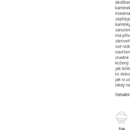
desítka
kamínek
maximal
zajišťu
kamínky
zaručen
má přívě
zároveň
své níz
navržen
snadné n
kožený.
jak ležé
to doko
jak si u
nikdy n
Detailn
Tisk