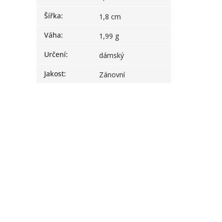
Šířka
:
1,8 cm
Váha
:
1,99 g
Určení
:
dámský
Jakost
:
Zánovní