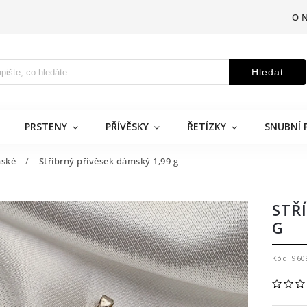
O 
Hledat
PRSTENY
PŘÍVĚSKY
ŘETÍZKY
SNUBNÍ 
ské
/
Stříbrný přívěsek dámský 1,99 g
STŘ
G
Kód:
960