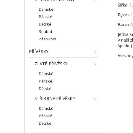
Šířka: 
Dámské
Ryzost:
Pánské
Dětské
Barva šp
Snubní
Jedná s
Zásnubní
v naší z
šperku).
PŘÍVĚSKY
Všechny
ZLATÉ PŘÍVĚSKY
Dámské
Pánské
Dětské
STŘÍBRNÉ PŘÍVĚSKY
Dámské
Pánské
Dětské