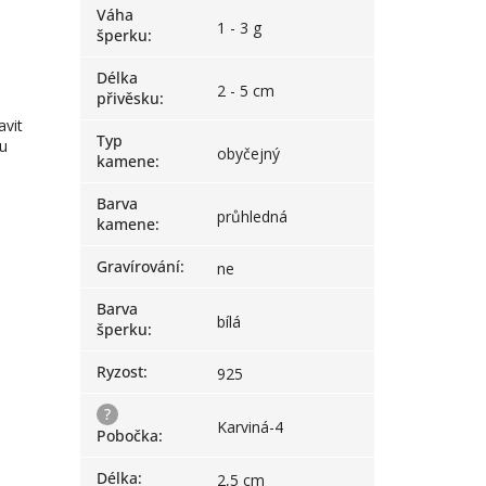
Váha
1 - 3 g
šperku
:
Délka
2 - 5 cm
přivěsku
:
avit
Typ
pu
obyčejný
kamene
:
Barva
průhledná
kamene
:
Gravírování
:
ne
Barva
bílá
šperku
:
Ryzost
:
925
?
Karviná-4
Pobočka
:
Délka
:
2,5 cm