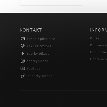
KONTAKT
INFOR
O nás
eshop
@
pikaso.cz
Doprava a
+420731522521
Obchodní
Šperky pikaso
Ochrana o
sperkypikaso
Youtube
@sperky.pikaso