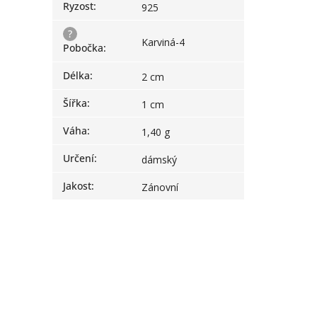
Ryzost
:
925
?
Karviná-4
Pobočka
:
Délka
:
2 cm
Šířka
:
1 cm
Váha
:
1,40 g
Určení
:
dámský
Jakost
:
Zánovní