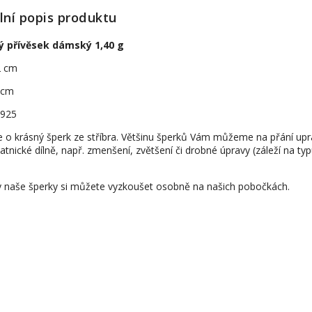
lní popis produktu
ný přívěsek dámský 1,40 g
2 cm
1 cm
 925
e o krásný šperk ze stříbra. Většinu šperků Vám můžeme na přání upr
latnické dílně, např. zmenšení, zvětšení či drobné úpravy (záleží na ty
 naše šperky si můžete vyzkoušet osobně na našich pobočkách.