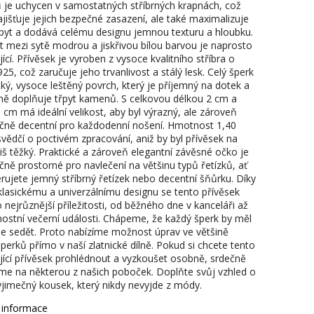
je uchycen v samostatných stříbrných krapnách, což
ajišťuje jejich bezpečné zasazení, ale také maximalizuje
třpyt a dodává celému designu jemnou texturu a hloubku.
t mezi sytě modrou a jiskřivou bílou barvou je naprosto
ící. Přívěsek je vyroben z vysoce kvalitního stříbra o
925, což zaručuje jeho trvanlivost a stálý lesk. Celý šperk
ký, vysoce leštěný povrch, který je příjemný na dotek a
ně doplňuje třpyt kamenů. S celkovou délkou 2 cm a
 cm má ideální velikost, aby byl výrazný, ale zároveň
čně decentní pro každodenní nošení. Hmotnost 1,40
vědčí o poctivém zpracování, aniž by byl přívěsek na
liš těžký. Praktické a zároveň elegantní závěsné očko je
čně prostorné pro navlečení na většinu typů řetízků, ať
erujete jemný stříbrný řetízek nebo decentní šňůrku. Díky
lasickému a univerzálnímu designu se tento přívěsek
 nejrůznější příležitosti, od běžného dne v kanceláři až
nostní večerní události. Chápeme, že každý šperk by měl
e sedět. Proto nabízíme možnost úprav ve většině
perků přímo v naší zlatnické dílně. Pokud si chcete tento
jící přívěsek prohlédnout a vyzkoušet osobně, srdečně
me na některou z našich poboček. Doplňte svůj vzhled o
ýjimečný kousek, který nikdy nevyjde z módy.
í informace