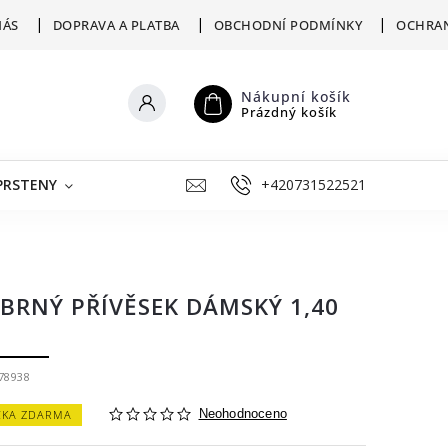
NÁS
DOPRAVA A PLATBA
OBCHODNÍ PODMÍNKY
OCHRAN
Nákupní košík
Prázdný košík
PRSTENY
ŠPERKY K RYTÍ
+420731522521
VÝKUP
ZLATNICKÁ D
ÍBRNÝ PŘÍVĚSEK DÁMSKÝ 1,40
78938
ČKA ZDARMA
Neohodnoceno