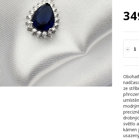
34
Obohaťt
nadčaso
ze stříb
přiroze
umístěn
modrým 
precizn
drobnýc
světlo 
kámen j
usazený