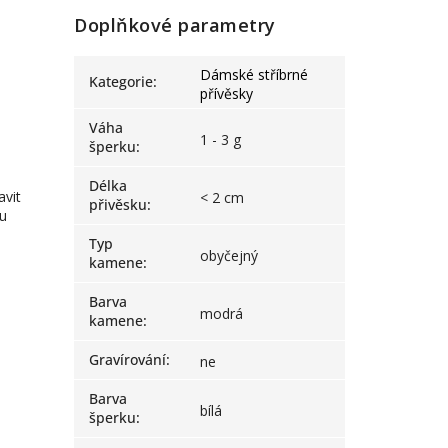
Doplňkové parametry
Dámské stříbrné
Kategorie
:
přívěsky
Váha
1 - 3 g
šperku
:
Délka
avit
< 2 cm
přivěsku
:
pu
Typ
obyčejný
kamene
:
Barva
modrá
kamene
:
Gravírování
:
ne
Barva
bílá
šperku
: