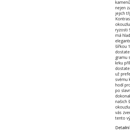
kamenů 
nejen z
jejich 
Kontras
okouzluj
ryzosti 
má hlad
elegant
šířkou 1
dostate
gramu s
krku pří
dostate
už pref
svému k
hodí pro
po slav
dokonal
našich š
okouzlu
vás zve
tento v
Detailn