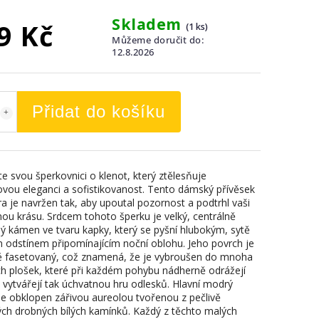
Skladem
9 Kč
(1 ks)
Můžeme doručit do:
12.8.2026
Přidat do košíku
e svou šperkovnici o klenot, který ztělesňuje
vou eleganci a sofistikovanost. Tento dámský přívěsek
ra je navržen tak, aby upoutal pozornost a podtrhl vaši
nou krásu. Srdcem tohoto šperku je velký, centrálně
ý kámen ve tvaru kapky, který se pyšní hlubokým, sytě
odstínem připomínajícím noční oblohu. Jeho povrch je
ě fasetovaný, což znamená, že je vybroušen do mnoha
h plošek, které při každém pohybu nádherně odrážejí
a vytvářejí tak úchvatnou hru odlesků. Hlavní modrý
e obklopen zářivou aureolou tvořenou z pečlivě
ch drobných bílých kamínků. Každý z těchto malých