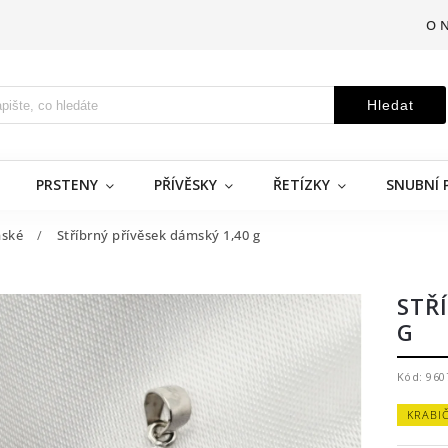
O 
Hledat
PRSTENY
PŘÍVĚSKY
ŘETÍZKY
SNUBNÍ 
ské
/
Stříbrný přívěsek dámský 1,40 g
STŘ
G
Kód:
960
KRABI