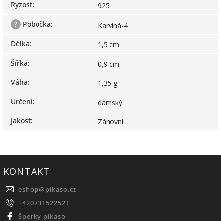
Ryzost
:
925
?
Pobočka
:
Karviná-4
Délka
:
1,5 cm
Šířka
:
0,9 cm
Váha
:
1,35 g
Určení
:
dámský
Jakost
:
Zánovní
KONTAKT
eshop
@
pikaso.cz
+420731522521
Šperky pikaso