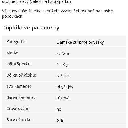
drobné úpravy (záleží na typu šperku).
Všechny naše šperky si můžete vyzkoušet osobně na našich
pobočkách.
Doplňkové parametry
Kategorie
:
Dámské stříbrné přívěsky
Motiv
:
zvířata
Váha šperku
:
1 - 3 g
Délka přivěsku
:
< 2 cm
Typ kamene
:
obyčejný
Barva kamene
:
růžová
Gravírování
:
ne
Barva šperku
:
bílá