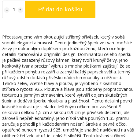
Přidat do košíku
Představujeme vám okouzlující stříbrný přívěsek, který v sobě
snoubí eleganci a hravost. Tento jedinečný šperk ve tvaru mořské
želvy je dokonalým doplňkem pro každou ženu, která oceňuje
detailní zpracování a originální design. Dominantou celého šperku
je pečlivě zasazený růžový kámen, který tvoří krunýř želvy. Jeho
kapkovitý tvar a precizní výbrus s mnoha ploškami zajišťují, že se
při každém pohybu rozzáří a zachytí každý paprsek světla. Jemný
růžový odstín dodává přívěsku nádech romantiky a něžnosti.
Tělíčko želvy, včetně hlavy a ploutví, je vyrobeno z kvalitního
stříbra o ryzosti 925. Ploutve a hlava jsou zdobeny propracovanou
texturou s jemným ztmavením, které vytváří dojem skutečných
šupin a dodává šperku hloubku a plastičnost. Tento detailní povrch
krásně kontrastuje s hladce leštěným očkem pro zavěšení. S
celkovou délkou 1,5 cm a šířkou 0,9 cm je přívěsek decentní, ale
zároveň nepřehlédnutelný. Jeho nízká váha pouhých 1,35 gramu
zaručuje pohodlí při každodenním nošení. Široké a pevné očko,
opatřené puncem ryzosti 925, umožňuje snadné navléknutí na váš
oblíbený řetízek, ať už je tenký či silnější. Tento krásný stříbrný