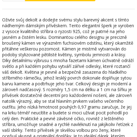
Oživte svůj dekolt a dodejte svému stylu barevný akcent s tímto
nádherným dámským přívěskem. Tento elegantní šperk je vyroben
z vysoce kvalitního stříbra o ryzosti 925, což je patrné na jeho
jasném a čistém lesku. Dominantou celého designu je precizně
broušený kámen ve výrazném fuchsiovém odstínu, který okamžitě
přitáhne veškerou pozornost. Kámen je mistrně vytvarován do
podoby stylizované pětilisté květiny, symbolu jemnosti a krásy.
Díky detailnímu výbrusu s mnoha fazetami kámen úchvatně odráží
světlo a při každém pohybu vytváří zářivé odlesky, které roztančí
váš dekolt. Květina je pevně a bezpečně zasazena do hladkého
stříbrného rámečku, jehož lesklý povrch dokonale doplňuje sytou
barvu kamene a podtrhuje jeho tvar. Celkový design je moderní a
zároveň nadčasový. S rozměry 1,5 cm na délku a 1 cm na šířku je
přívěsek dostatečně decentní pro každodenní nošení, ale zároveň
natolik výrazný, aby se stal hlavním prvkem vašeho večerního
outfitu. Jeho nízká hmotnost pouhých 0,97 gramu zaručuje, že jej
na krku téměř neucítíte a budete si moci užívat pocit pohodlí po
celý den. Praktické a pevné závěsné očko, rovněž z leštěného
stříbra, umožňuje snadné a rychlé navléknutí na jakýkoliv řetízek z
vaší sbírky. Tento přívěsek je skvělou volbou pro ženy, které
oceňují vkusné a originální doplňky. Je to ideální dárek, kterým