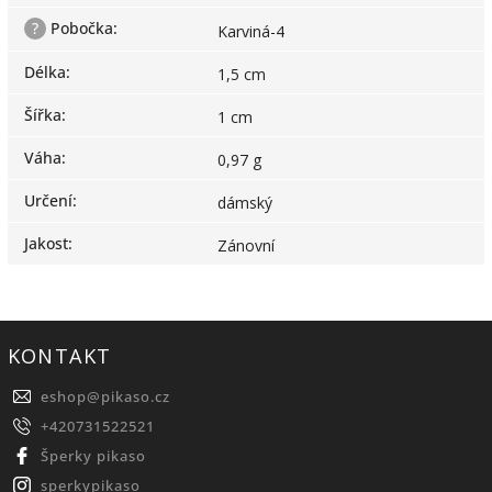
?
Pobočka
:
Karviná-4
Délka
:
1,5 cm
Šířka
:
1 cm
Váha
:
0,97 g
Určení
:
dámský
Jakost
:
Zánovní
KONTAKT
eshop
@
pikaso.cz
+420731522521
Šperky pikaso
sperkypikaso