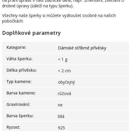
na přání upravit v naší zlatnické dílně, např. zmenšení, zvětšení či
drobné úpravy (záleží na typu šperku).
Všechny naše šperky si můžete vyzkoušet osobně na našich
pobočkách.
Doplňkové parametry
Kategorie
:
Dámské stříbrné přívěsky
Váha šperku
:
< 1 g
Délka přivěsku
:
< 2 cm
Typ kamene
:
obyčejný
Barva kamene
:
růžová
Gravírování
:
ne
Barva šperku
:
bílá
Ryzost
:
925