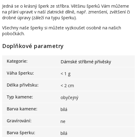
Jedná se o krásný šperk ze stříbra. Většinu šperků Vám můžeme
na přání upravit v naší zlatnické dílně, např. zmenšení, zvětšení či
drobné úpravy (záleží na typu šperku).
Všechny naše šperky si můžete vyzkoušet osobně na našich
pobočkách.
Doplňkové parametry
Kategorie
:
Dámské stříbrné přívěsky
Váha šperku
:
< 1 g
Délka přivěsku
:
< 2 cm
Typ kamene
:
obyčejný
Barva kamene
:
bílá
Gravírování
:
ne
Barva šperku
:
bílá