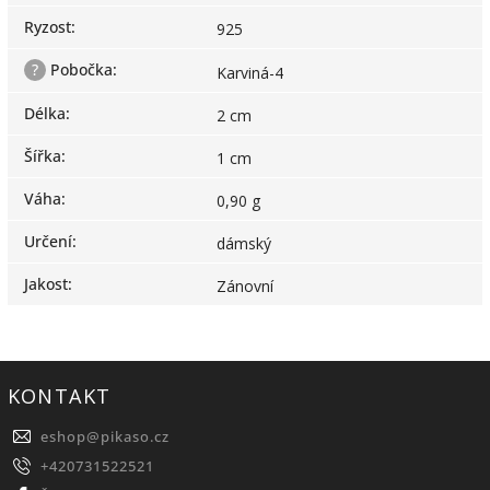
Ryzost
:
925
?
Pobočka
:
Karviná-4
Délka
:
2 cm
Šířka
:
1 cm
Váha
:
0,90 g
Určení
:
dámský
Jakost
:
Zánovní
KONTAKT
eshop
@
pikaso.cz
+420731522521