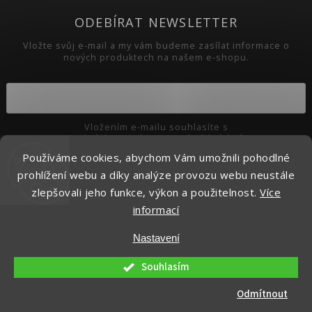
ODEBÍRAT NEWSLETTER
Vložte svůj e-mail a my vám budeme zasílat informace o
nových produktech na našem e-shopu.
Vložením e-mailu souhlasíte s
podmínkami ochrany osobních údajů
Používáme cookies, abychom Vám umožnili pohodlné
Přihlásit se
prohlížení webu a díky analýze provozu webu neustále
zlepšovali jeho funkce, výkon a použitelnost.
Více
informací
Copyright 2026
Pikaso.cz
. Všechna práva vyhrazena.
Nastavení
Upravit nastavení cookies
Vytvořil
Shoptet
| Design
Shoptak.cz.
Souhlasím
Odmítnout