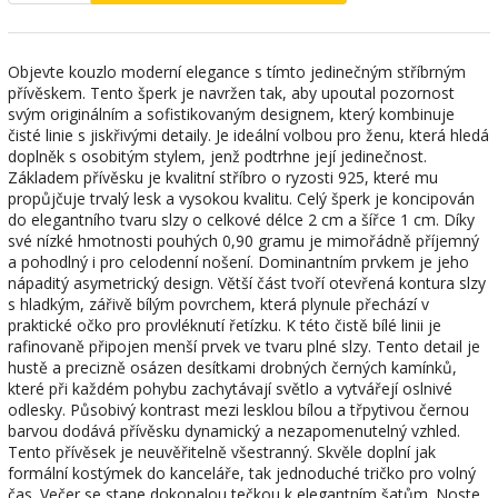
Objevte kouzlo moderní elegance s tímto jedinečným stříbrným
přívěskem. Tento šperk je navržen tak, aby upoutal pozornost
svým originálním a sofistikovaným designem, který kombinuje
čisté linie s jiskřivými detaily. Je ideální volbou pro ženu, která hledá
doplněk s osobitým stylem, jenž podtrhne její jedinečnost.
Základem přívěsku je kvalitní stříbro o ryzosti 925, které mu
propůjčuje trvalý lesk a vysokou kvalitu. Celý šperk je koncipován
do elegantního tvaru slzy o celkové délce 2 cm a šířce 1 cm. Díky
své nízké hmotnosti pouhých 0,90 gramu je mimořádně příjemný
a pohodlný i pro celodenní nošení. Dominantním prvkem je jeho
nápaditý asymetrický design. Větší část tvoří otevřená kontura slzy
s hladkým, zářivě bílým povrchem, která plynule přechází v
praktické očko pro provléknutí řetízku. K této čistě bílé linii je
rafinovaně připojen menší prvek ve tvaru plné slzy. Tento detail je
hustě a precizně osázen desítkami drobných černých kamínků,
které při každém pohybu zachytávají světlo a vytvářejí oslnivé
odlesky. Působivý kontrast mezi lesklou bílou a třpytivou černou
barvou dodává přívěsku dynamický a nezapomenutelný vzhled.
Tento přívěsek je neuvěřitelně všestranný. Skvěle doplní jak
formální kostýmek do kanceláře, tak jednoduché tričko pro volný
čas. Večer se stane dokonalou tečkou k elegantním šatům. Noste