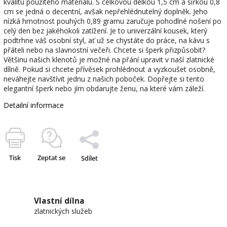
kvalitu použitého materiálu. S celkovou délkou 1,5 cm a šířkou 0,8
cm se jedná o decentní, avšak nepřehlédnutelný doplněk. Jeho
nízká hmotnost pouhých 0,89 gramu zaručuje pohodlné nošení po
celý den bez jakéhokoli zatížení. Je to univerzální kousek, který
podtrhne váš osobní styl, ať už se chystáte do práce, na kávu s
přáteli nebo na slavnostní večeři. Chcete si šperk přizpůsobit?
Většinu našich klenotů je možné na přání upravit v naší zlatnické
dílně. Pokud si chcete přívěsek prohlédnout a vyzkoušet osobně,
neváhejte navštívit jednu z našich poboček. Dopřejte si tento
elegantní šperk nebo jím obdarujte ženu, na které vám záleží.
Detailní informace
Tisk
Zeptat se
Sdílet
Vlastní dílna
zlatnických služeb