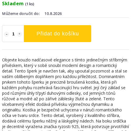
Skladem
(1 ks)
Můžeme doručit do:
10.8.2026
Přidat do košíku
Objevte kouzlo nadčasové elegance s tímto jedinečným stříbrným
přívěskem, který v sobě snoubí moderní design a romantický
detail. Tento šperk je navržen tak, aby upoutal pozornost a stal se
vaším oblíbeným doplňkem pro každou příležitost. Dominantním
prvkem tohoto šperku je precizně broušená kostka, která při
každém pohybu rozehrává fascinující hru světel. Její čirý základ se
pod různými úhly třpytí duhovými odlesky, od jemných tónů
růžové a modré až po zářivé záblesky žluté a zelené. Tento
vícebarevný efekt dodává přívěsku výjimečnou dynamiku a
originalitu. Kostka je bezpečně uchycena v náruči romantického
očka ve tvaru srdce. Tento detail, vyrobený z kvalitního stříbra,
dodává celému šperku něžný a láskyplný nádech. Na boku srdíčka
je decentně vyražena značka ryzosti 925, která potvrzuje prvotřídní