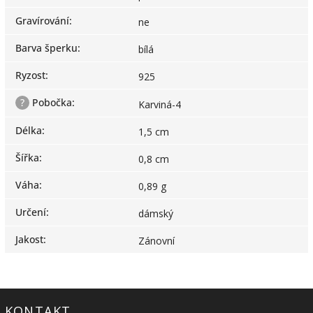
Gravírování
:
ne
Barva šperku
:
bílá
Ryzost
:
925
?
Pobočka
:
Karviná-4
Délka
:
1,5 cm
Šířka
:
0,8 cm
Váha
:
0,89 g
Určení
:
dámský
Jakost
:
Zánovní
KONTAKT