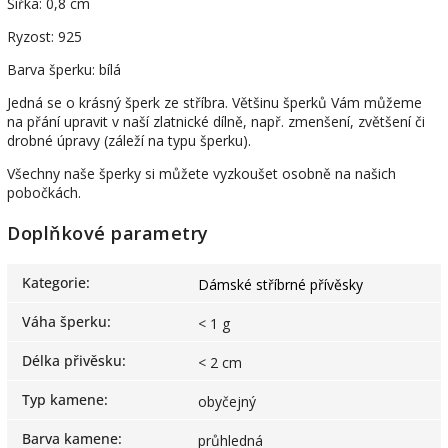
Šířka: 0,8 cm
Ryzost: 925
Barva šperku: bílá
Jedná se o krásný šperk ze stříbra. Většinu šperků Vám můžeme
na přání upravit v naší zlatnické dílně, např. zmenšení, zvětšení či
drobné úpravy (záleží na typu šperku).
Všechny naše šperky si můžete vyzkoušet osobně na našich
pobočkách.
Doplňkové parametry
Kategorie
:
Dámské stříbrné přívěsky
Váha šperku
:
< 1 g
Délka přivěsku
:
< 2 cm
Typ kamene
:
obyčejný
Barva kamene
:
průhledná