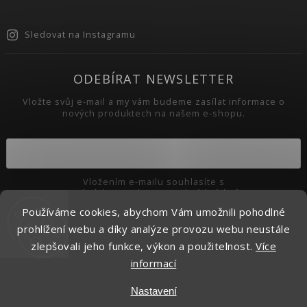
Sledovat na Instagramu
ODEBÍRAT NEWSLETTER
Vložte svůj e-mail a my vám budeme zasílat informace o
nových produktech na našem e-shopu.
Vložením e-mailu souhlasíte s
podmínkami ochrany osobních údajů
Používáme cookies, abychom Vám umožnili pohodlné
Přihlásit se
prohlížení webu a díky analýze provozu webu neustále
zlepšovali jeho funkce, výkon a použitelnost.
Více
informací
Copyright 2026
Pikaso.cz
. Všechna práva vyhrazena.
Nastavení
Upravit nastavení cookies