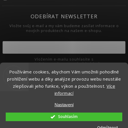
ODEBÍRAT NEWSLETTER
Vložte svůj e-mail a my vám budeme zasílat informace o
nových produktech na našem e-shopu.
Vložením e-mailu souhlasíte s
podmínkami ochrany osobních údajů
Používáme cookies, abychom Vám umožnili pohodlné
Přihlásit se
prohlížení webu a díky analýze provozu webu neustále
zlepšovali jeho funkce, výkon a použitelnost.
Více
informací
Copyright 2026
Pikaso.cz
. Všechna práva vyhrazena.
Nastavení
Upravit nastavení cookies
Vytvořil
Shoptet
| Design
Shoptak.cz.
Souhlasím
Odmítnout