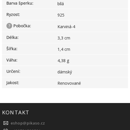
Barva šperku
:
bílá
Ryzost
:
925
?
Pobočka
:
Karviná-4
Délka
:
3,3 cm
Šířka
:
1,4 cm
Váha
:
4,38 g
Určení
:
dámský
Jakost
:
Renovované
KONTAKT
eshop
@
pikaso.cz