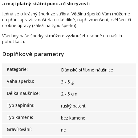
a mají platný státní punc a číslo ryzosti
Jedná se o krásný šperk ze stříbra. Většinu šperků Vám můžeme
na přání upravit v naší zlatnické dílně, např. zmenšení, zvětšení či
drobné úpravy (záleží na typu šperku).
Všechny naše šperky si můžete vyzkoušet osobně na našich
pobočkách.
Doplňkové parametry
Kategorie
:
Dámské stříbrné náušnice
Váha šperku
:
3 - 5 g
Délka náušnice
:
2 - 5 cm
Typ zapínání
:
ruský patent
Typ kamene
:
bez kamene
Gravírování
:
ne