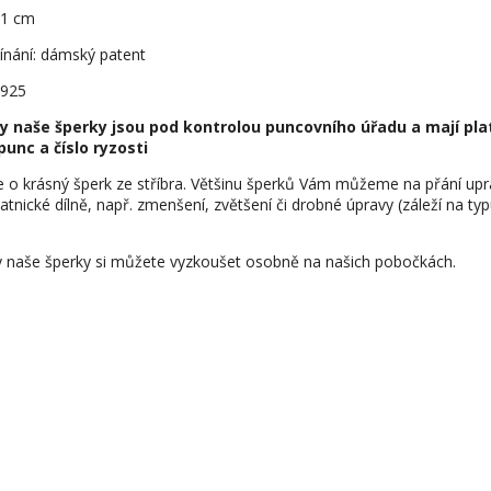
1,1 cm
ínání: dámský patent
 925
y naše šperky jsou pod kontrolou puncovního úřadu a mají pla
punc a číslo ryzosti
e o krásný šperk ze stříbra. Většinu šperků Vám můžeme na přání upr
latnické dílně, např. zmenšení, zvětšení či drobné úpravy (záleží na ty
 naše šperky si můžete vyzkoušet osobně na našich pobočkách.