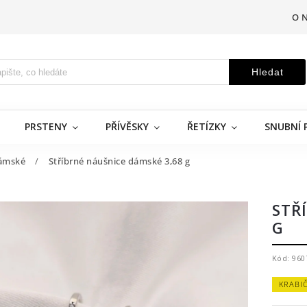
O 
Hledat
PRSTENY
PŘÍVĚSKY
ŘETÍZKY
SNUBNÍ 
ámské
/
Stříbrné náušnice dámské 3,68 g
STŘ
G
Kód:
960
KRABI