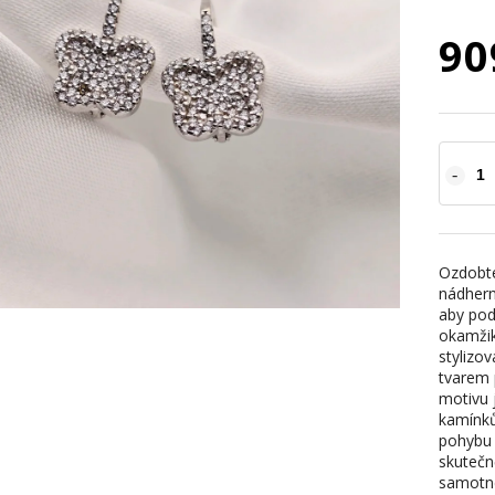
90
Ozdobte
nádhern
aby pod
okamžik
stylizov
tvarem 
motivu 
kamínků
pohybu h
skutečně
samotnéh