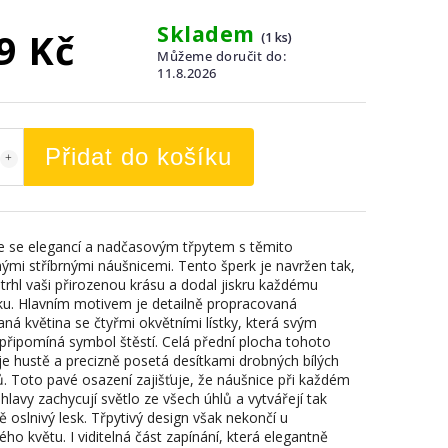
Skladem
9 Kč
(1 ks)
Můžeme doručit do:
11.8.2026
Přidat do košíku
 se elegancí a nadčasovým třpytem s těmito
ými stříbrnými náušnicemi. Tento šperk je navržen tak,
trhl vaši přirozenou krásu a dodal jiskru každému
u. Hlavním motivem je detailně propracovaná
aná květina se čtyřmi okvětními lístky, která svým
připomíná symbol štěstí. Celá přední plocha tohoto
je hustě a precizně posetá desítkami drobných bílých
. Toto pavé osazení zajišťuje, že náušnice při každém
lavy zachycují světlo ze všech úhlů a vytvářejí tak
 oslnivý lesk. Třpytivý design však nekončí u
o květu. I viditelná část zapínání, která elegantně