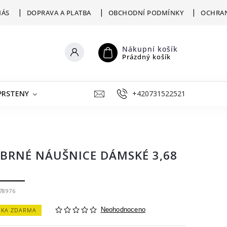
NÁS
DOPRAVA A PLATBA
OBCHODNÍ PODMÍNKY
OCHRAN
Nákupní košík
Prázdný košík
PRSTENY
ŠPERKY K RYTÍ
+420731522521
VÝKUP
ZLATNICKÁ D
ÍBRNÉ NÁUŠNICE DÁMSKÉ 3,68
78976
ČKA ZDARMA
Neohodnoceno