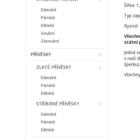
Šířka: 
Dámské
Typ zap
Pánské
Dětské
Ryzost:
Snubní
Všechn
Zásnubní
státní 
Jedná s
PŘÍVĚSKY
v naší z
šperku).
ZLATÉ PŘÍVĚSKY
Všechny
Dámské
Pánské
Dětské
STŘÍBRNÉ PŘÍVĚSKY
Dámské
Pánské
Dětské