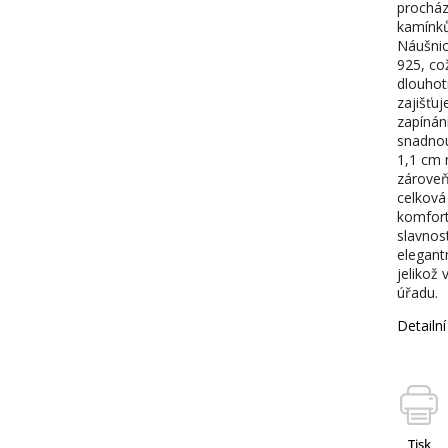
procház
kamínků
Náušnice
925, což
dlouhot
zajišťu
zapínán
snadnou
1,1 cm m
zároveň 
celková
komfort
slavnost
elegantn
jelikož
úřadu.
Detailn
Tisk