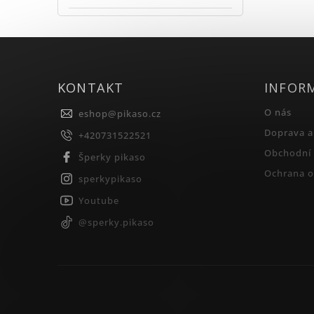
KONTAKT
INFOR
O nás
eshop
@
pikaso.cz
Doprava a
+420731522521
Obchodní
Šperky pikaso
Ochrana o
sperkypikaso
Youtube
@sperky.pikaso