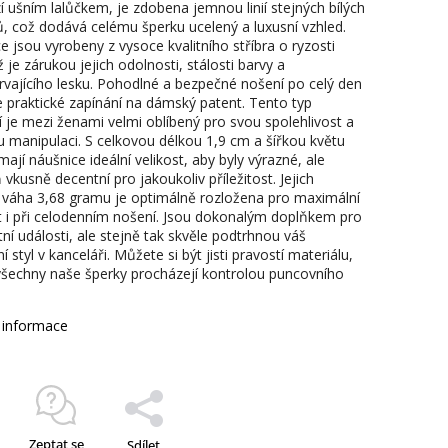
í ušním lalůčkem, je zdobena jemnou linií stejných bílých
, což dodává celému šperku ucelený a luxusní vzhled.
 jsou vyrobeny z vysoce kvalitního stříbra o ryzosti
 je zárukou jejich odolnosti, stálosti barvy a
rvajícího lesku. Pohodlné a bezpečné nošení po celý den
je praktické zapínání na dámský patent. Tento typ
í je mezi ženami velmi oblíbený pro svou spolehlivost a
 manipulaci. S celkovou délkou 1,9 cm a šířkou květu
ají náušnice ideální velikost, aby byly výrazné, ale
vkusně decentní pro jakoukoliv příležitost. Jejich
 váha 3,68 gramu je optimálně rozložena pro maximální
 i při celodenním nošení. Jsou dokonalým doplňkem pro
ní události, ale stejně tak skvěle podtrhnou váš
í styl v kanceláři. Můžete si být jisti pravostí materiálu,
 všechny naše šperky procházejí kontrolou puncovního
í informace
Zeptat se
Sdílet