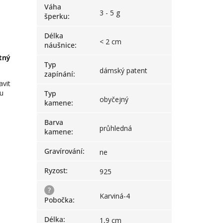
Váha
3 - 5 g
šperku
:
Délka
< 2 cm
náušnice
:
tný
Typ
dámský patent
zapínání
:
avit
pu
Typ
obyčejný
kamene
:
Barva
průhledná
kamene
:
Gravírování
:
ne
Ryzost
:
925
?
Karviná-4
Pobočka
:
Délka
:
1,9 cm