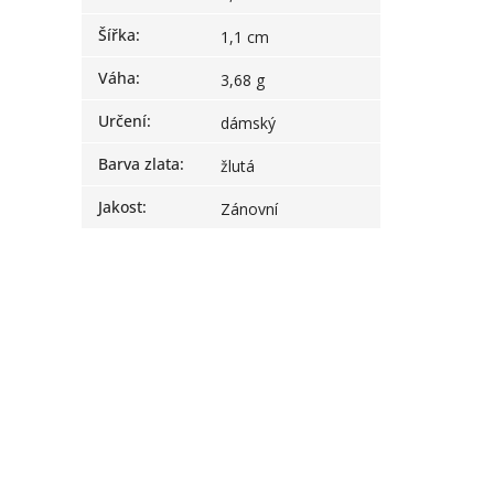
Šířka
:
1,1 cm
Váha
:
3,68 g
Určení
:
dámský
Barva zlata
:
žlutá
Jakost
:
Zánovní