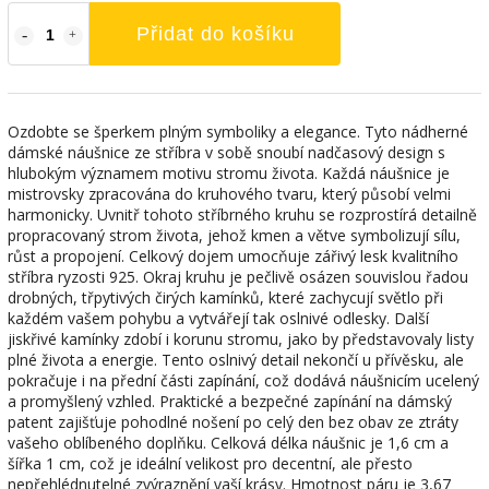
Přidat do košíku
Ozdobte se šperkem plným symboliky a elegance. Tyto nádherné
dámské náušnice ze stříbra v sobě snoubí nadčasový design s
hlubokým významem motivu stromu života. Každá náušnice je
mistrovsky zpracována do kruhového tvaru, který působí velmi
harmonicky. Uvnitř tohoto stříbrného kruhu se rozprostírá detailně
propracovaný strom života, jehož kmen a větve symbolizují sílu,
růst a propojení. Celkový dojem umocňuje zářivý lesk kvalitního
stříbra ryzosti 925. Okraj kruhu je pečlivě osázen souvislou řadou
drobných, třpytivých čirých kamínků, které zachycují světlo při
každém vašem pohybu a vytvářejí tak oslnivé odlesky. Další
jiskřivé kamínky zdobí i korunu stromu, jako by představovaly listy
plné života a energie. Tento oslnivý detail nekončí u přívěsku, ale
pokračuje i na přední části zapínání, což dodává náušnicím ucelený
a promyšlený vzhled. Praktické a bezpečné zapínání na dámský
patent zajišťuje pohodlné nošení po celý den bez obav ze ztráty
vašeho oblíbeného doplňku. Celková délka náušnic je 1,6 cm a
šířka 1 cm, což je ideální velikost pro decentní, ale přesto
nepřehlédnutelné zvýraznění vaší krásy. Hmotnost páru je 3,67