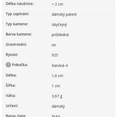
Délka náušnice
:
< 2 cm
Typ zapínání
:
dámský patent
Typ kamene
:
obyčejný
Barva kamene
:
průhledná
Gravírování
:
ne
Ryzost
:
925
?
Pobočka
:
Karviná-4
Délka
:
1,6 cm
Šířka
:
1 cm
Váha
:
3,67 g
Určení
:
dámský
Barva zlata
:
žlutá