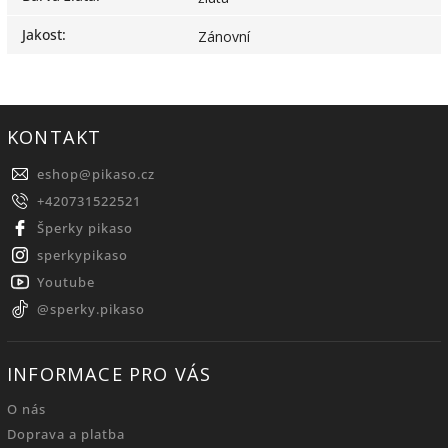
Jakost
:
Zánovní
KONTAKT
eshop
@
pikaso.cz
+420731522521
Šperky pikaso
sperkypikaso
Youtube
@sperky.pikaso
INFORMACE PRO VÁS
O nás
Doprava a platba