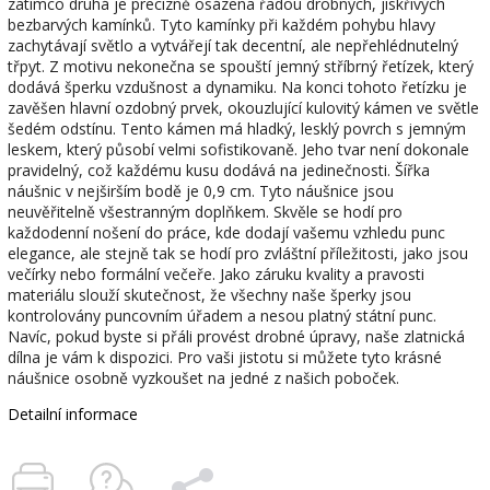
zatímco druhá je precizně osázena řadou drobných, jiskřivých
bezbarvých kamínků. Tyto kamínky při každém pohybu hlavy
zachytávají světlo a vytvářejí tak decentní, ale nepřehlédnutelný
třpyt. Z motivu nekonečna se spouští jemný stříbrný řetízek, který
dodává šperku vzdušnost a dynamiku. Na konci tohoto řetízku je
zavěšen hlavní ozdobný prvek, okouzlující kulovitý kámen ve světle
šedém odstínu. Tento kámen má hladký, lesklý povrch s jemným
leskem, který působí velmi sofistikovaně. Jeho tvar není dokonale
pravidelný, což každému kusu dodává na jedinečnosti. Šířka
náušnic v nejširším bodě je 0,9 cm. Tyto náušnice jsou
neuvěřitelně všestranným doplňkem. Skvěle se hodí pro
každodenní nošení do práce, kde dodají vašemu vzhledu punc
elegance, ale stejně tak se hodí pro zvláštní příležitosti, jako jsou
večírky nebo formální večeře. Jako záruku kvality a pravosti
materiálu slouží skutečnost, že všechny naše šperky jsou
kontrolovány puncovním úřadem a nesou platný státní punc.
Navíc, pokud byste si přáli provést drobné úpravy, naše zlatnická
dílna je vám k dispozici. Pro vaši jistotu si můžete tyto krásné
náušnice osobně vyzkoušet na jedné z našich poboček.
Detailní informace