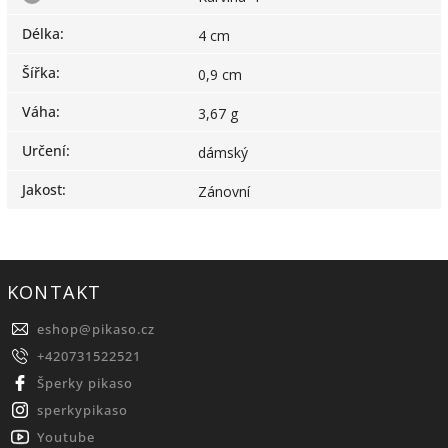
Délka
:
4 cm
Šířka
:
0,9 cm
Váha
:
3,67 g
Určení
:
dámský
Jakost
:
Zánovní
KONTAKT
eshop
@
pikaso.cz
+420731522521
Šperky pikaso
sperkypikaso
Youtube