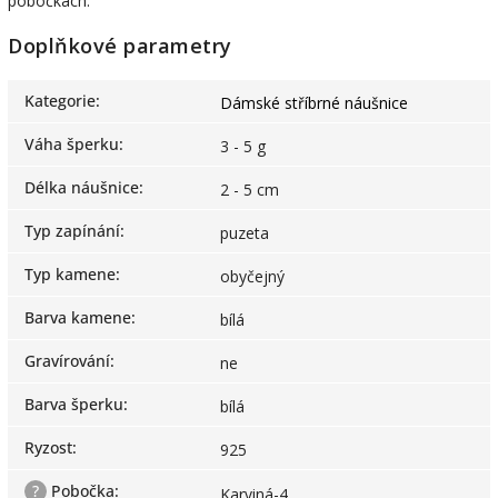
pobočkách.
Doplňkové parametry
Kategorie
:
Dámské stříbrné náušnice
Váha šperku
:
3 - 5 g
Délka náušnice
:
2 - 5 cm
Typ zapínání
:
puzeta
Typ kamene
:
obyčejný
Barva kamene
:
bílá
Gravírování
:
ne
Barva šperku
:
bílá
Ryzost
:
925
?
Pobočka
:
Karviná-4