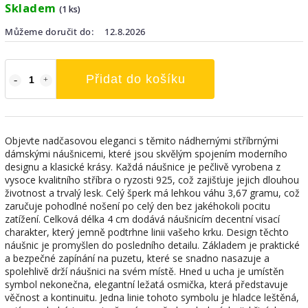
Skladem
(1 ks)
Můžeme doručit do:
12.8.2026
Přidat do košíku
Objevte nadčasovou eleganci s těmito nádhernými stříbrnými
dámskými náušnicemi, které jsou skvělým spojením moderního
designu a klasické krásy. Každá náušnice je pečlivě vyrobena z
vysoce kvalitního stříbra o ryzosti 925, což zajišťuje jejich dlouhou
životnost a trvalý lesk. Celý šperk má lehkou váhu 3,67 gramu, což
zaručuje pohodlné nošení po celý den bez jakéhokoli pocitu
zatížení. Celková délka 4 cm dodává náušnicím decentní visací
charakter, který jemně podtrhne linii vašeho krku. Design těchto
náušnic je promyšlen do posledního detailu. Základem je praktické
a bezpečné zapínání na puzetu, které se snadno nasazuje a
spolehlivě drží náušnici na svém místě. Hned u ucha je umístěn
symbol nekonečna, elegantní ležatá osmička, která představuje
věčnost a kontinuitu. Jedna linie tohoto symbolu je hladce leštěná,