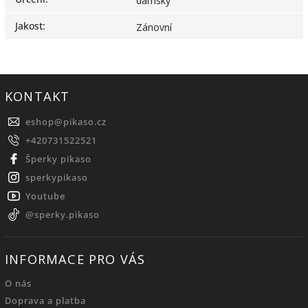
dámský
Jakost
:
Zánovní
KONTAKT
eshop
@
pikaso.cz
+420731522521
Šperky pikaso
sperkypikaso
Youtube
@sperky.pikaso
INFORMACE PRO VÁS
O nás
Doprava a platba