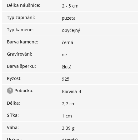
Délka náušnice
:
2 - 5 cm
Typ zapínání
:
puzeta
Typ kamene
:
obyčejný
Barva kamene
:
černá
Gravírování
:
ne
Barva šperku
:
žlutá
Ryzost
:
925
?
Pobočka
:
Karviná-4
Délka
:
2,7 cm
Šířka
:
1 cm
Váha
:
3,39 g
Určení
: