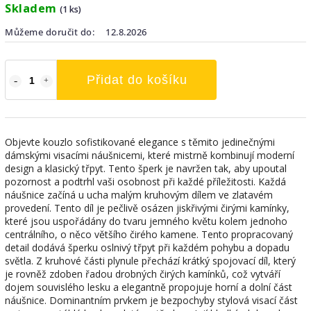
Skladem
(1 ks)
Můžeme doručit do:
12.8.2026
Přidat do košíku
Objevte kouzlo sofistikované elegance s těmito jedinečnými
dámskými visacími náušnicemi, které mistrně kombinují moderní
design a klasický třpyt. Tento šperk je navržen tak, aby upoutal
pozornost a podtrhl vaši osobnost při každé příležitosti. Každá
náušnice začíná u ucha malým kruhovým dílem ve zlatavém
provedení. Tento díl je pečlivě osázen jiskřivými čirými kamínky,
které jsou uspořádány do tvaru jemného květu kolem jednoho
centrálního, o něco většího čirého kamene. Tento propracovaný
detail dodává šperku oslnivý třpyt při každém pohybu a dopadu
světla. Z kruhové části plynule přechází krátký spojovací díl, který
je rovněž zdoben řadou drobných čirých kamínků, což vytváří
dojem souvislého lesku a elegantně propojuje horní a dolní část
náušnice. Dominantním prvkem je bezpochyby stylová visací část