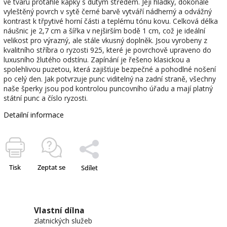
ve tvaru protáhlé kapky s dutým středem. Její hladký, dokonale
vyleštěný povrch v sytě černé barvě vytváří nádherný a odvážný
kontrast k třpytivé horní části a teplému tónu kovu. Celková délka
náušnic je 2,7 cm a šířka v nejširším bodě 1 cm, což je ideální
velikost pro výrazný, ale stále vkusný doplněk. Jsou vyrobeny z
kvalitního stříbra o ryzosti 925, které je povrchově upraveno do
luxusního žlutého odstínu. Zapínání je řešeno klasickou a
spolehlivou puzetou, která zajišťuje bezpečné a pohodlné nošení
po celý den. Jak potvrzuje punc viditelný na zadní straně, všechny
naše šperky jsou pod kontrolou puncovního úřadu a mají platný
státní punc a číslo ryzosti.
Detailní informace
Tisk
Zeptat se
Sdílet
Vlastní dílna
zlatnických služeb