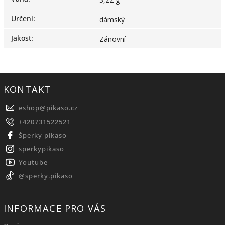
Určení
:
dámský
Jakost
:
Zánovní
KONTAKT
eshop
@
pikaso.cz
+420731522521
Šperky pikaso
sperkypikaso
Youtube
@sperky.pikaso
INFORMACE PRO VÁS