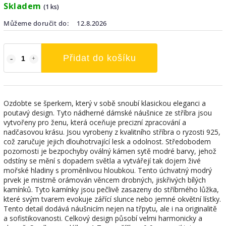
Skladem
(1 ks)
Můžeme doručit do:
12.8.2026
Přidat do košíku
Ozdobte se šperkem, který v sobě snoubí klasickou eleganci a
poutavý design. Tyto nádherné dámské náušnice ze stříbra jsou
vytvořeny pro ženu, která oceňuje precizní zpracování a
nadčasovou krásu. Jsou vyrobeny z kvalitního stříbra o ryzosti 925,
což zaručuje jejich dlouhotrvající lesk a odolnost. Středobodem
pozornosti je bezpochyby oválný kámen sytě modré barvy, jehož
odstíny se mění s dopadem světla a vytvářejí tak dojem živé
mořské hladiny s proměnlivou hloubkou. Tento úchvatný modrý
prvek je mistrně orámován věncem drobných, jiskřivých bílých
kamínků. Tyto kamínky jsou pečlivě zasazeny do stříbrného lůžka,
které svým tvarem evokuje zářící slunce nebo jemné okvětní lístky.
Tento detail dodává náušnicím nejen na třpytu, ale i na originalitě
a sofistikovanosti. Celkový design působí velmi harmonicky a