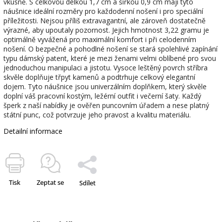
vkusně. S celkovou délkou 1,7 cm a šířkou 0,9 cm mají tyto
náušnice ideální rozměry pro každodenní nošení i pro speciální
příležitosti. Nejsou příliš extravagantní, ale zároveň dostatečně
výrazné, aby upoutaly pozornost. Jejich hmotnost 3,22 gramu je
optimálně vyvážená pro maximální komfort i při celodenním
nošení. O bezpečné a pohodlné nošení se stará spolehlivé zapínání
typu dámský patent, které je mezi ženami velmi oblíbené pro svou
jednoduchou manipulaci a jistotu. Vysoce leštěný povrch stříbra
skvěle doplňuje třpyt kamenů a podtrhuje celkový elegantní
dojem. Tyto náušnice jsou univerzálním doplňkem, který skvěle
doplní váš pracovní kostým, ležérní outfit i večerní šaty. Každý
šperk z naší nabídky je ověřen puncovním úřadem a nese platný
státní punc, což potvrzuje jeho pravost a kvalitu materiálu.
Detailní informace
Tisk
Zeptat se
Sdílet