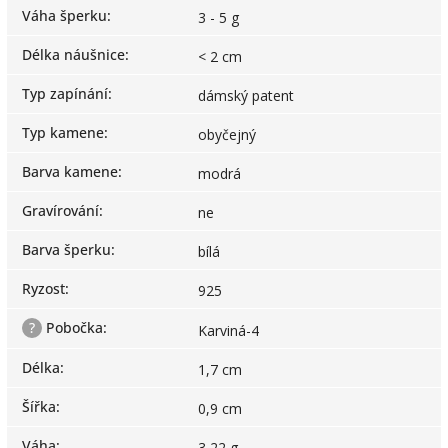
Váha šperku
:
3 - 5 g
Délka náušnice
:
< 2 cm
Typ zapínání
:
dámský patent
Typ kamene
:
obyčejný
Barva kamene
:
modrá
Gravírování
:
ne
Barva šperku
:
bílá
Ryzost
:
925
?
Pobočka
:
Karviná-4
Délka
:
1,7 cm
Šířka
:
0,9 cm
Váha
:
3,22 g