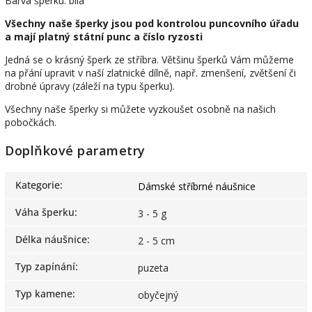
Barva šperku: bílá
Všechny naše šperky jsou pod kontrolou puncovního úřadu
a mají platný státní punc a číslo ryzosti
Jedná se o krásný šperk ze stříbra. Většinu šperků Vám můžeme
na přání upravit v naší zlatnické dílně, např. zmenšení, zvětšení či
drobné úpravy (záleží na typu šperku).
Všechny naše šperky si můžete vyzkoušet osobně na našich
pobočkách.
Doplňkové parametry
Kategorie
:
Dámské stříbrné náušnice
Váha šperku
:
3 - 5 g
Délka náušnice
:
2 - 5 cm
Typ zapínání
:
puzeta
Typ kamene
:
obyčejný