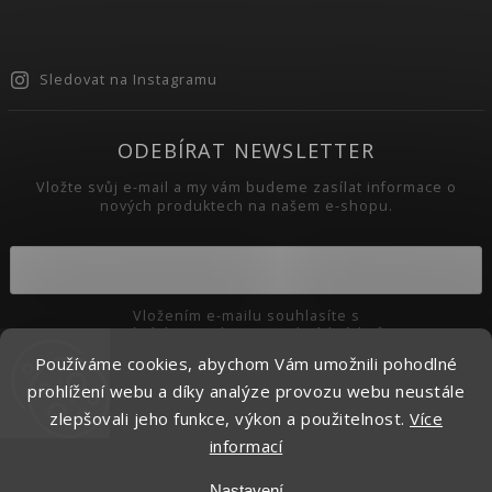
Sledovat na Instagramu
ODEBÍRAT NEWSLETTER
Vložte svůj e-mail a my vám budeme zasílat informace o
nových produktech na našem e-shopu.
Vložením e-mailu souhlasíte s
podmínkami ochrany osobních údajů
Používáme cookies, abychom Vám umožnili pohodlné
Přihlásit se
prohlížení webu a díky analýze provozu webu neustále
zlepšovali jeho funkce, výkon a použitelnost.
Více
informací
Copyright 2026
Pikaso.cz
. Všechna práva vyhrazena.
Nastavení