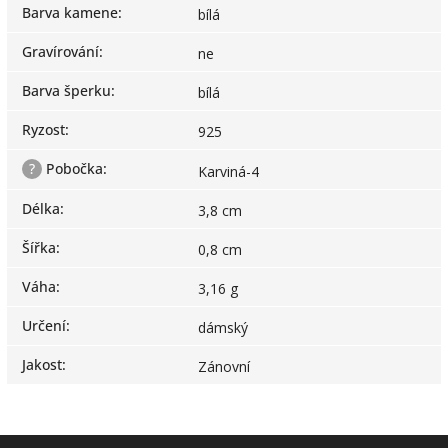
Barva kamene
:
bílá
Gravírování
:
ne
Barva šperku
:
bílá
Ryzost
:
925
?
Pobočka
:
Karviná-4
Délka
:
3,8 cm
Šířka
:
0,8 cm
Váha
:
3,16 g
Určení
:
dámský
Jakost
:
Zánovní