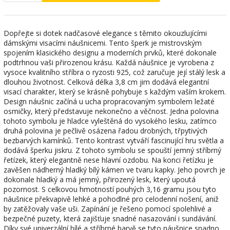
Dopřejte si dotek nadčasové elegance s těmito okouzlujícími
dámskými visacími náušnicemi. Tento šperk je mistrovským
spojením klasického designu a moderních prvků, které dokonale
podtrhnou vaši přirozenou krásu. Každá náušnice je vyrobena z
vysoce kvalitního stříbra o ryzosti 925, což zaručuje její stálý lesk a
dlouhou životnost. Celková délka 3,8 cm jim dodává elegantní
visací charakter, který se krásně pohybuje s každým vaším krokem.
Design náušnic začíná u ucha propracovaným symbolem ležaté
osmičky, který představuje nekonečno a věčnost. Jedna polovina
tohoto symbolu je hladce vyleštěná do vysokého lesku, zatímco
druhá polovina je pečlivě osázena řadou drobných, třpytivých
bezbarvých kamínků. Tento kontrast vytváří fascinující hru světla a
dodává šperku jiskru. Z tohoto symbolu se spouští jemný stříbrný
řetízek, který elegantně nese hlavní ozdobu. Na konci řetízku je
zavěšen nádherný hladký bílý kámen ve tvaru kapky. Jeho povrch je
dokonale hladký a má jemný, přirozený lesk, který upoutá
pozornost. S celkovou hmotností pouhých 3,16 gramu jsou tyto
náušnice překvapivě lehké a pohodlné pro celodenní nošení, aniž
by zatěžovaly vaše uši. Zapínání je řešeno pomocí spolehlivé a
bezpečné puzety, která zajišťuje snadné nasazování i sundávání.
Díky své univerzální bílé a stříbrné barvě se tyto náušnice snadno