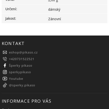
Určení
:
dámský
Jakost
:
Zánovní
KONTAKT
eshop
@
pikaso.cz
+420731522521
Šperky pikaso
sperkypikaso
Youtube
@sperky.pikaso
INFORMACE PRO VÁS