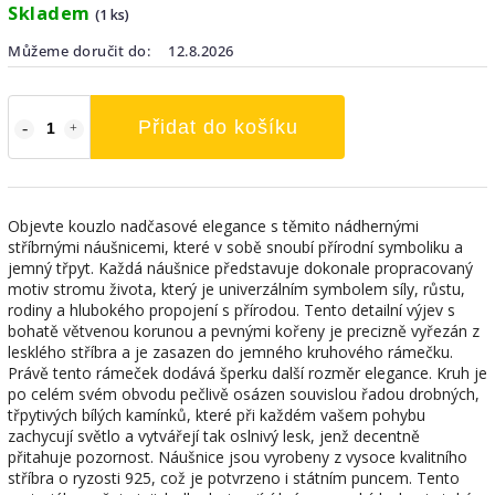
Skladem
(1 ks)
Můžeme doručit do:
12.8.2026
Přidat do košíku
Objevte kouzlo nadčasové elegance s těmito nádhernými
stříbrnými náušnicemi, které v sobě snoubí přírodní symboliku a
jemný třpyt. Každá náušnice představuje dokonale propracovaný
motiv stromu života, který je univerzálním symbolem síly, růstu,
rodiny a hlubokého propojení s přírodou. Tento detailní výjev s
bohatě větvenou korunou a pevnými kořeny je precizně vyřezán z
lesklého stříbra a je zasazen do jemného kruhového rámečku.
Právě tento rámeček dodává šperku další rozměr elegance. Kruh je
po celém svém obvodu pečlivě osázen souvislou řadou drobných,
třpytivých bílých kamínků, které při každém vašem pohybu
zachycují světlo a vytvářejí tak oslnivý lesk, jenž decentně
přitahuje pozornost. Náušnice jsou vyrobeny z vysoce kvalitního
stříbra o ryzosti 925, což je potvrzeno i státním puncem. Tento