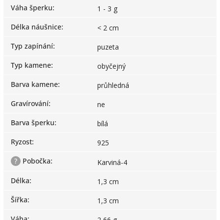
Váha šperku
:
1 - 3 g
Délka náušnice
:
< 2 cm
Typ zapínání
:
puzeta
Typ kamene
:
obyčejný
Barva kamene
:
průhledná
Gravírování
:
ne
Barva šperku
:
bílá
Ryzost
:
925
?
Pobočka
:
Karviná-4
Délka
:
1,3 cm
Šířka
:
1,3 cm
Váha
:
2,66 g