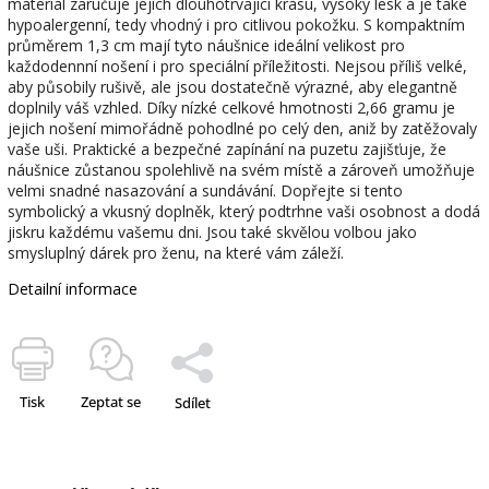
materiál zaručuje jejich dlouhotrvající krásu, vysoký lesk a je také
hypoalergenní, tedy vhodný i pro citlivou pokožku. S kompaktním
průměrem 1,3 cm mají tyto náušnice ideální velikost pro
každodennní nošení i pro speciální příležitosti. Nejsou příliš velké,
aby působily rušivě, ale jsou dostatečně výrazné, aby elegantně
doplnily váš vzhled. Díky nízké celkové hmotnosti 2,66 gramu je
jejich nošení mimořádně pohodlné po celý den, aniž by zatěžovaly
vaše uši. Praktické a bezpečné zapínání na puzetu zajišťuje, že
náušnice zůstanou spolehlivě na svém místě a zároveň umožňuje
velmi snadné nasazování a sundávání. Dopřejte si tento
symbolický a vkusný doplněk, který podtrhne vaši osobnost a dodá
jiskru každému vašemu dni. Jsou také skvělou volbou jako
smysluplný dárek pro ženu, na které vám záleží.
Detailní informace
Tisk
Zeptat se
Sdílet