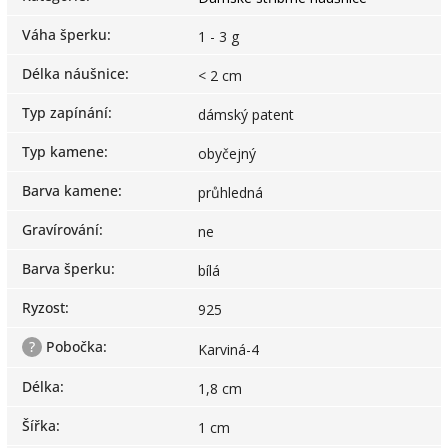
Váha šperku
:
1 - 3 g
Délka náušnice
:
< 2 cm
Typ zapínání
:
dámský patent
Typ kamene
:
obyčejný
Barva kamene
:
průhledná
Gravírování
:
ne
Barva šperku
:
bílá
Ryzost
:
925
?
Pobočka
:
Karviná-4
Délka
:
1,8 cm
Šířka
:
1 cm