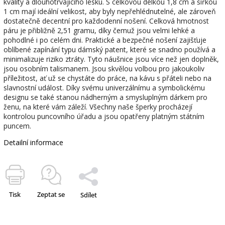
kvality a dlouhotrvajícího lesku. S celkovou délkou 1,8 cm a šířkou
1 cm mají ideální velikost, aby byly nepřehlédnutelné, ale zároveň
dostatečně decentní pro každodenní nošení. Celková hmotnost
páru je přibližně 2,51 gramu, díky čemuž jsou velmi lehké a
pohodlné i po celém dni. Praktické a bezpečné nošení zajišťuje
oblíbené zapínání typu dámský patent, které se snadno používá a
minimalizuje riziko ztráty. Tyto náušnice jsou více než jen doplněk,
jsou osobním talismanem. Jsou skvělou volbou pro jakoukoliv
příležitost, ať už se chystáte do práce, na kávu s přáteli nebo na
slavnostní událost. Díky svému univerzálnímu a symbolickému
designu se také stanou nádherným a smysluplným dárkem pro
ženu, na které vám záleží. Všechny naše šperky procházejí
kontrolou puncovního úřadu a jsou opatřeny platným státním
puncem.
Detailní informace
Tisk
Zeptat se
Sdílet