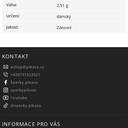
Váha
:
2,51 g
Určení
:
dámský
Jakost
:
Zánovní
KONTAKT
eshop
@
pikaso.cz
+420731522521
Šperky pikaso
sperkypikaso
Youtube
@sperky.pikaso
INFORMACE PRO VÁS