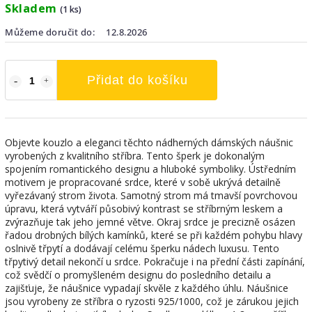
Skladem
(1 ks)
Můžeme doručit do:
12.8.2026
Přidat do košíku
Objevte kouzlo a eleganci těchto nádherných dámských náušnic
vyrobených z kvalitního stříbra. Tento šperk je dokonalým
spojením romantického designu a hluboké symboliky. Ústředním
motivem je propracované srdce, které v sobě ukrývá detailně
vyřezávaný strom života. Samotný strom má tmavší povrchovou
úpravu, která vytváří působivý kontrast se stříbrným leskem a
zvýrazňuje tak jeho jemné větve. Okraj srdce je precizně osázen
řadou drobných bílých kamínků, které se při každém pohybu hlavy
oslnivě třpytí a dodávají celému šperku nádech luxusu. Tento
třpytivý detail nekončí u srdce. Pokračuje i na přední části zapínání,
což svědčí o promyšleném designu do posledního detailu a
zajišťuje, že náušnice vypadají skvěle z každého úhlu. Náušnice
jsou vyrobeny ze stříbra o ryzosti 925/1000, což je zárukou jejich