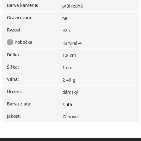
Barva kamene
:
průhledná
Gravírování
:
ne
Ryzost
:
925
?
Pobočka
:
Karviná-4
Délka
:
1,8 cm
Šířka
:
1 cm
Váha
:
2,46 g
Určení
:
dámský
Barva zlata
:
žlutá
Jakost
:
Zánovní