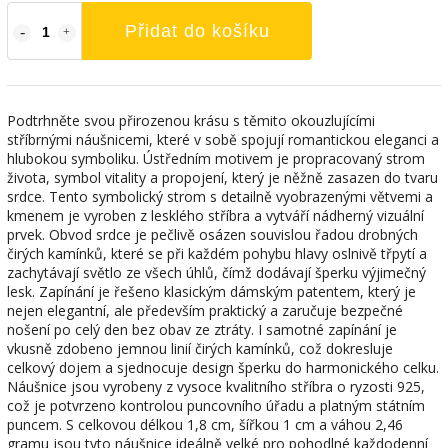
Přidat do košíku
Podtrhněte svou přirozenou krásu s těmito okouzlujícími
stříbrnými náušnicemi, které v sobě spojují romantickou eleganci a
hlubokou symboliku. Ústředním motivem je propracovaný strom
života, symbol vitality a propojení, který je něžně zasazen do tvaru
srdce. Tento symbolický strom s detailně vyobrazenými větvemi a
kmenem je vyroben z lesklého stříbra a vytváří nádherný vizuální
prvek. Obvod srdce je pečlivě osázen souvislou řadou drobných
čirých kamínků, které se při každém pohybu hlavy oslnivě třpytí a
zachytávají světlo ze všech úhlů, čímž dodávají šperku výjimečný
lesk. Zapínání je řešeno klasickým dámským patentem, který je
nejen elegantní, ale především praktický a zaručuje bezpečné
nošení po celý den bez obav ze ztráty. I samotné zapínání je
vkusně zdobeno jemnou linií čirých kamínků, což dokresluje
celkový dojem a sjednocuje design šperku do harmonického celku.
Náušnice jsou vyrobeny z vysoce kvalitního stříbra o ryzosti 925,
což je potvrzeno kontrolou puncovního úřadu a platným státním
puncem. S celkovou délkou 1,8 cm, šířkou 1 cm a váhou 2,46
gramu jsou tyto náušnice ideálně velké pro pohodlné každodenní