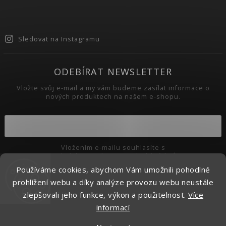
Sledovat na Instagramu
ODEBÍRAT NEWSLETTER
Vložte svůj e-mail a my vám budeme zasílat informace o
nových produktech na našem e-shopu.
Vložením e-mailu souhlasíte s
podmínkami ochrany osobních údajů
Používáme cookies, abychom Vám umožnili pohodlné
Přihlásit se
prohlížení webu a díky analýze provozu webu neustále
zlepšovali jeho funkce, výkon a použitelnost.
Více
informací
Copyright 2026
Pikaso.cz
. Všechna práva vyhrazena.