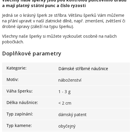
a mají platný státní punc a číslo ryzosti
Jedná se o krásný šperk ze stříbra. Většinu šperků Vám můžeme
na přání upravit v naší zlatnické dílně, např. zmenšení, zvětšení či
drobné úpravy (záleží na typu šperku).
Všechny naše šperky si můžete vyzkoušet osobně na našich
pobočkách.
Doplňkové parametry
Kategorie
:
Dámské stříbrné náušnice
Motiv
:
náboženství
Váha šperku
:
1 - 3 g
Délka náušnice
:
< 2 cm
Typ zapínání
:
dámský patent
Typ kamene
:
obyčejný