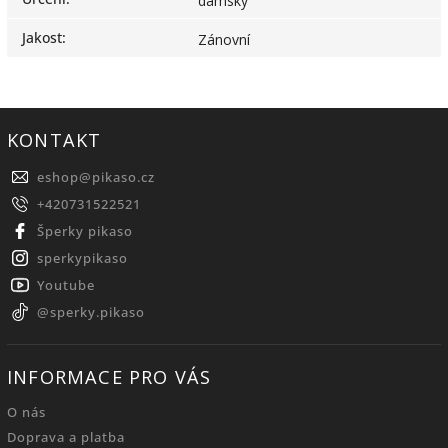
dámský
Jakost
:
Zánovní
KONTAKT
eshop
@
pikaso.cz
+420731522521
Šperky pikaso
sperkypikaso
Youtube
@sperky.pikaso
INFORMACE PRO VÁS
O nás
Doprava a platba