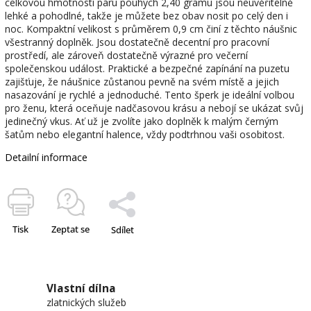
celkovou hmotností páru pouhých 2,40 gramu jsou neuvěřitelně
lehké a pohodlné, takže je můžete bez obav nosit po celý den i
noc. Kompaktní velikost s průměrem 0,9 cm činí z těchto náušnic
všestranný doplněk. Jsou dostatečně decentní pro pracovní
prostředí, ale zároveň dostatečně výrazné pro večerní
společenskou událost. Praktické a bezpečné zapínání na puzetu
zajišťuje, že náušnice zůstanou pevně na svém místě a jejich
nasazování je rychlé a jednoduché. Tento šperk je ideální volbou
pro ženu, která oceňuje nadčasovou krásu a nebojí se ukázat svůj
jedinečný vkus. Ať už je zvolíte jako doplněk k malým černým
šatům nebo elegantní halence, vždy podtrhnou vaši osobitost.
Detailní informace
Tisk
Zeptat se
Sdílet
Vlastní dílna
zlatnických služeb