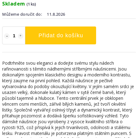
Skladem
(1 ks)
Můžeme doručit do:
11.8.2026
Přidat do košíku
Podtrhněte svou eleganci a dodejte svému stylu nádech
rafinovanosti s těmito nádhernými stříbrnými náušnicemi. Jsou
dokonalým spojením klasického designu a moderního kontrastu,
který zaujme na první pohled. Každá náušnice je pečlivě
vytvarována do podoby okouzlující květiny. V jejím samém srdci je
usazen velký, dokonale kulatý kámen v sytě černé barvě, který
působí tajemně a hluboce. Tento centrální prvek je obklopen
věncem osmi menších, zářivě bílých kamenů, jež tvoří okvětní
lístky. Společně vytvářejí oslnivý třpyt a dynamický kontrast, který
přitahuje pozornost a dodává šperku sofistikovaný vzhled. Tyto
dámské náušnice jsou vyrobeny z vysoce kvalitního stříbra o
ryzosti 925, což přispívá k jejich trvanlivosti, odolnosti a stálému
lesku. Pravost materiálu je potvrzena platným státním puncem. S