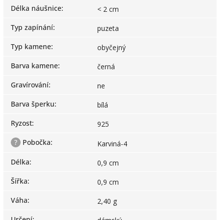
Délka náušnice
:
< 2 cm
Typ zapínání
:
puzeta
Typ kamene
:
obyčejný
Barva kamene
:
černá
Gravírování
:
ne
Barva šperku
:
bílá
Ryzost
:
925
?
Pobočka
:
Karviná-4
Délka
:
0,9 cm
Šířka
:
0,9 cm
Váha
:
2,40 g
Určení
: