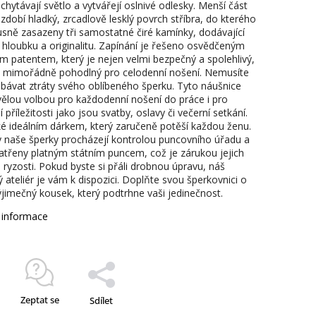
chytávají světlo a vytvářejí oslnivé odlesky. Menší část
zdobí hladký, zrcadlově lesklý povrch stříbra, do kterého
usně zasazeny tři samostatné čiré kamínky, dodávající
 hloubku a originalitu. Zapínání je řešeno osvědčeným
 patentem, který je nejen velmi bezpečný a spolehlivý,
é mimořádně pohodlný pro celodenní nošení. Nemusíte
obávat ztráty svého oblíbeného šperku. Tyto náušnice
vělou volbou pro každodenní nošení do práce i pro
í příležitosti jako jsou svatby, oslavy či večerní setkání.
ké ideálním dárkem, který zaručeně potěší každou ženu.
 naše šperky procházejí kontrolou puncovního úřadu a
atřeny platným státním puncem, což je zárukou jejich
a ryzosti. Pokud byste si přáli drobnou úpravu, náš
ý ateliér je vám k dispozici. Doplňte svou šperkovnici o
ýjimečný kousek, který podtrhne vaši jedinečnost.
í informace
Zeptat se
Sdílet