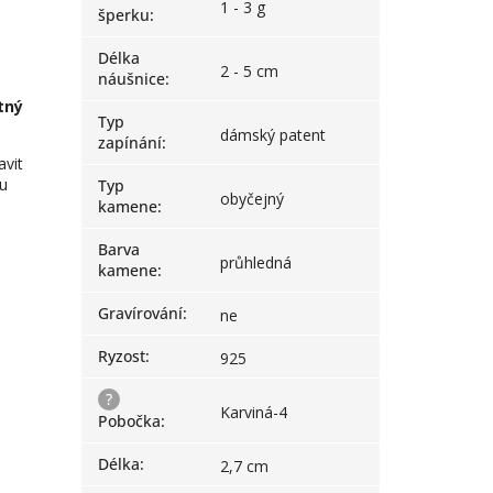
1 - 3 g
šperku
:
Délka
2 - 5 cm
náušnice
:
tný
Typ
dámský patent
zapínání
:
avit
pu
Typ
obyčejný
kamene
:
Barva
průhledná
kamene
:
Gravírování
:
ne
Ryzost
:
925
?
Karviná-4
Pobočka
:
Délka
:
2,7 cm