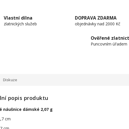
Vlastní dílna
DOPRAVA ZDARMA
zlatnických služeb
objednávky nad 2000 Kč
Ověřené zlatnict
Puncovním úřadem
Diskuze
lní popis produktu
né náušnice dámské 2,07 g
2,7 cm
0,7 cm