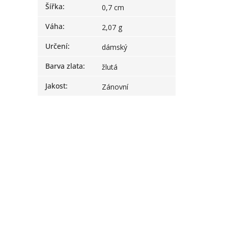
Šířka
:
0,7 cm
Váha
:
2,07 g
Určení
:
dámský
Barva zlata
:
žlutá
Jakost
:
Zánovní