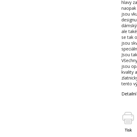
hlavy za
naopak 
jsou vk
designu
dámským
ale tak
se tak 
jsou sk
speciáln
Jsou ta
Všechny
jsou op
kvality 
zlatnick
tento v
Detailn
Tisk