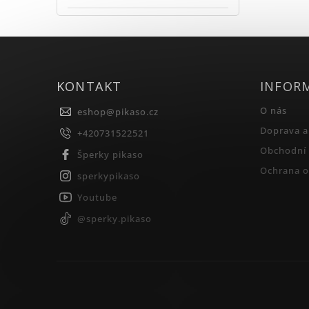
KONTAKT
INFOR
O nás
eshop
@
pikaso.cz
Doprava a
+420731522521
Obchodní
Šperky pikaso
Ochrana o
sperkypikaso
Youtube
@sperky.pikaso