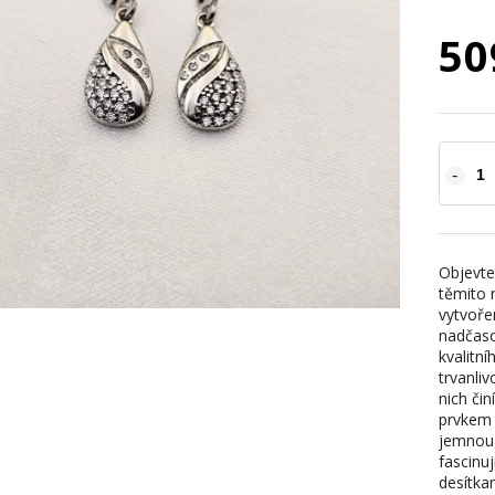
50
Objevte
těmito 
vytvoře
nadčaso
kvalitní
trvanliv
nich či
prvkem 
jemnou v
fascinuj
desítka