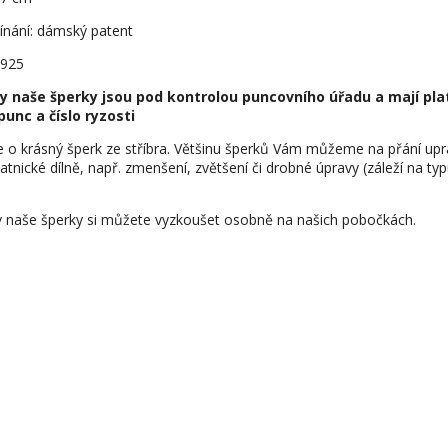
ínání: dámský patent
 925
y naše šperky jsou pod kontrolou puncovního úřadu a mají pla
punc a číslo ryzosti
e o krásný šperk ze stříbra. Většinu šperků Vám můžeme na přání upr
latnické dílně, např. zmenšení, zvětšení či drobné úpravy (záleží na ty
 naše šperky si můžete vyzkoušet osobně na našich pobočkách.