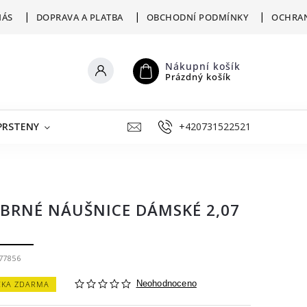
NÁS
DOPRAVA A PLATBA
OBCHODNÍ PODMÍNKY
OCHRAN
Nákupní košík
Prázdný košík
PRSTENY
ŠPERKY K RYTÍ
+420731522521
VÝKUP
ZLATNICKÁ D
ÍBRNÉ NÁUŠNICE DÁMSKÉ 2,07
77856
ČKA ZDARMA
Neohodnoceno