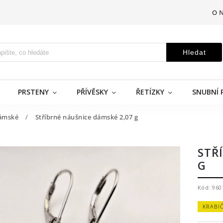
O 
Hledat
PRSTENY
PŘÍVĚSKY
ŘETÍZKY
SNUBNÍ 
ámské
/
Stříbrné náušnice dámské 2,07 g
STŘ
G
Kód:
960
KRABI