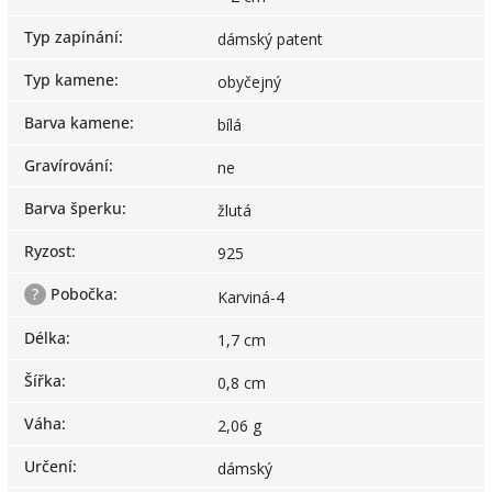
Typ zapínání
:
dámský patent
Typ kamene
:
obyčejný
Barva kamene
:
bílá
Gravírování
:
ne
Barva šperku
:
žlutá
Ryzost
:
925
?
Pobočka
:
Karviná-4
Délka
:
1,7 cm
Šířka
:
0,8 cm
Váha
:
2,06 g
Určení
:
dámský