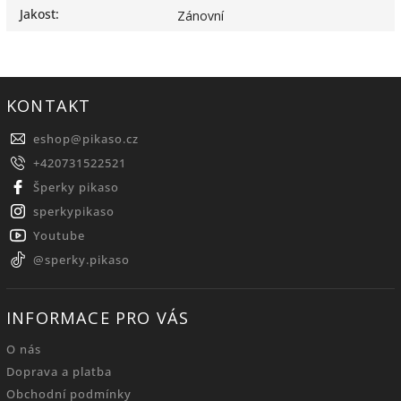
Jakost
:
Zánovní
KONTAKT
eshop
@
pikaso.cz
+420731522521
Šperky pikaso
sperkypikaso
Youtube
@sperky.pikaso
INFORMACE PRO VÁS
O nás
Doprava a platba
Obchodní podmínky