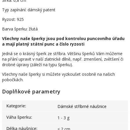
Šířka: 0,8 cm
Typ zapínání: dámský patent
Ryzost: 925
Barva šperku: žlutá
Všechny naše šperky jsou pod kontrolou puncovního úřadu
a mají platný státní punc a číslo ryzosti
Jedná se o krásný šperk ze stříbra. Většinu šperků Vám můžeme
na přání upravit v naší zlatnické dílně, např. zmenšení, zvětšení či
drobné úpravy (záleží na typu šperku).
Všechny naše šperky si můžete vyzkoušet osobně na našich
pobočkách.
Doplňkové parametry
Kategorie
:
Dámské stříbrné náušnice
Váha šperku
:
1 - 3 g
Délka náušnice
:
< 2 cm