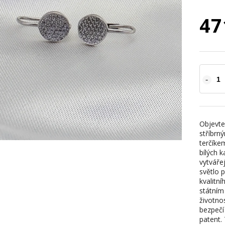
47
Objevte
stříbrn
terčíke
bílých 
vytvářej
světlo 
kvalitní
státním
životno
bezpečí
patent.