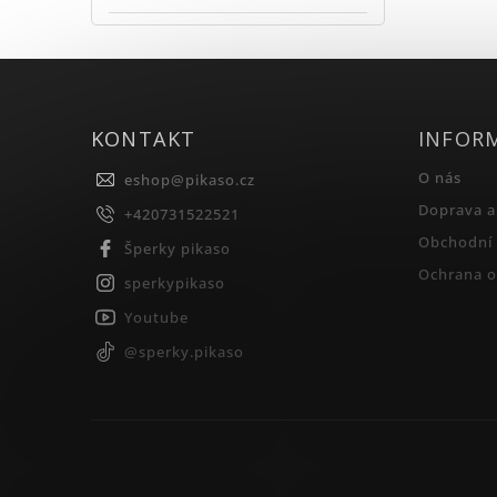
KONTAKT
INFOR
O nás
eshop
@
pikaso.cz
Doprava a
+420731522521
Obchodní
Šperky pikaso
Ochrana o
sperkypikaso
Youtube
@sperky.pikaso