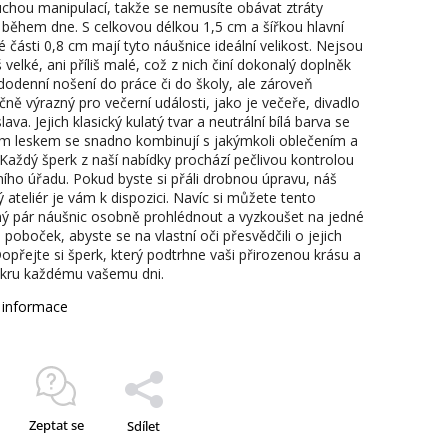
chou manipulací, takže se nemusíte obávat ztráty
 během dne. S celkovou délkou 1,5 cm a šířkou hlavní
 části 0,8 cm mají tyto náušnice ideální velikost. Nejsou
iš velké, ani příliš malé, což z nich činí dokonalý doplněk
dodenní nošení do práce či do školy, ale zároveň
ně výrazný pro večerní události, jako je večeře, divadlo
ava. Jejich klasický kulatý tvar a neutrální bílá barva se
ým leskem se snadno kombinují s jakýmkoli oblečením a
 Každý šperk z naší nabídky prochází pečlivou kontrolou
ího úřadu. Pokud byste si přáli drobnou úpravu, náš
ý ateliér je vám k dispozici. Navíc si můžete tento
ý pár náušnic osobně prohlédnout a vyzkoušet na jedné
 poboček, abyste se na vlastní oči přesvědčili o jejich
opřejte si šperk, který podtrhne vaši přirozenou krásu a
skru každému vašemu dni.
í informace
Zeptat se
Sdílet