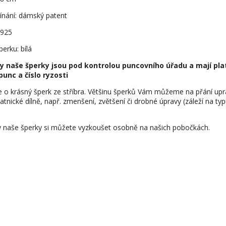
ínání: dámský patent
 925
erku: bílá
y naše šperky jsou pod kontrolou puncovního úřadu a mají pla
punc a číslo ryzosti
e o krásný šperk ze stříbra. Většinu šperků Vám můžeme na přání upr
latnické dílně, např. zmenšení, zvětšení či drobné úpravy (záleží na ty
 naše šperky si můžete vyzkoušet osobně na našich pobočkách.