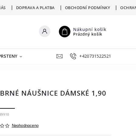
NÁS
DOPRAVA A PLATBA
OBCHODNÍ PODMÍNKY
OCHRAN
Nákupní košík
Prázdný košík
PRSTENY
ŠPERKY K RYTÍ
+420731522521
VÝKUP
ZLATNICKÁ D
ÍBRNÉ NÁUŠNICE DÁMSKÉ 1,90
89910
Neohodnoceno