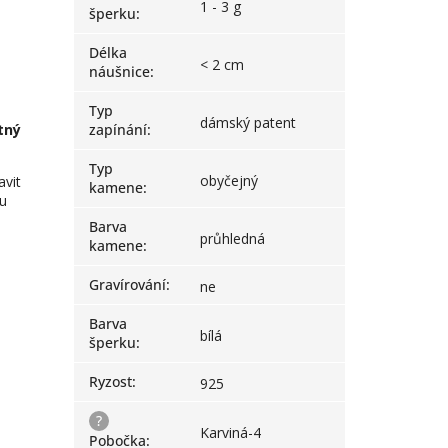
1 - 3 g
šperku
:
Délka
< 2 cm
náušnice
:
Typ
dámský patent
tný
zapínání
:
Typ
obyčejný
avit
kamene
:
pu
Barva
průhledná
kamene
:
Gravírování
:
ne
Barva
bílá
šperku
:
Ryzost
:
925
?
Karviná-4
Pobočka
: