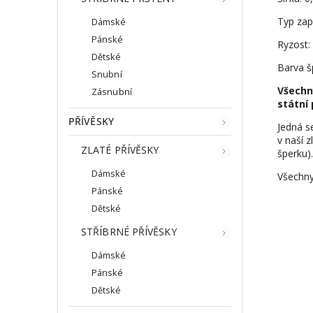
Typ zap
Dámské
Pánské
Ryzost:
Dětské
Barva šp
Snubní
Všechn
Zásnubní
státní 
PŘÍVĚSKY
Jedná s
v naší z
ZLATÉ PŘÍVĚSKY
šperku).
Dámské
Všechny
Pánské
Dětské
STŘÍBRNÉ PŘÍVĚSKY
Dámské
Pánské
Dětské