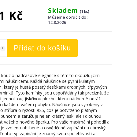
Skladem
1 Kč
(1 ks)
Můžeme doručit do:
12.8.2026
Přidat do košíku
 kouzlo nadčasové elegance s těmito okouzlujícími
ými náušnicemi. Každá náušnice se pyšní kulatým
m, který je hustě posetý desítkami drobných, třpytivých
kamínků. Tyto kamínky jsou uspořádány tak precizně, že
í jednolitou, jiskřivou plochu, která nádherně odráží
při každém vašem pohybu. Náušnice jsou vyrobeny z
ho stříbra o ryzosti 925, což je potvrzeno platným
 puncem a zaručuje nejen krásný lesk, ale i dlouhou
st vašeho nového šperku. Pro vaše maximální pohodlí a
 je zvoleno oblíbené a osvědčené zapínání na dámský
 Tento typ zapínání je známý svou spolehlivostí a