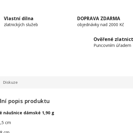
Vlastní dílna
DOPRAVA ZDARMA
zlatnických služeb
objednávky nad 2000 Kč
Ověřené zlatnict
Puncovním úřadem
Diskuze
lní popis produktu
né náušnice dámské 1,90 g
1,5 cm
0,8 cm