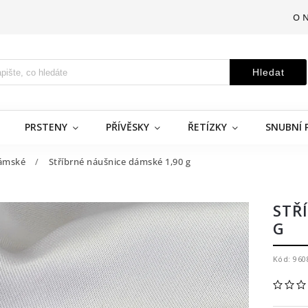
O 
Hledat
PRSTENY
PŘÍVĚSKY
ŘETÍZKY
SNUBNÍ 
ámské
/
Stříbrné náušnice dámské 1,90 g
STŘ
G
Kód:
960