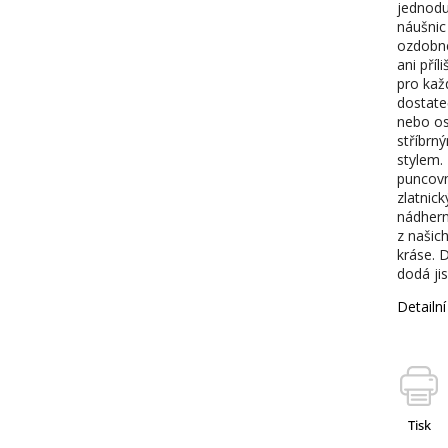
jednodu
náušnic
ozdobné
ani příl
pro kaž
dostateč
nebo osl
stříbrn
stylem.
puncovn
zlatnick
nádhern
z našich
kráse. D
dodá ji
Detailn
Tisk