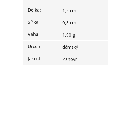
Délka
:
1,5 cm
Šířka
:
0,8 cm
Váha
:
1,90 g
Určení
:
dámský
Jakost
:
Zánovní