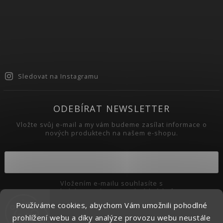
Sledovat na Instagramu
ODEBÍRAT NEWSLETTER
Vložte svůj e-mail a my vám budeme zasílat informace o
nových produktech na našem e-shopu.
Vložením e-mailu souhlasíte s
podmínkami ochrany osobních údajů
Používáme cookies, abychom Vám umožnili pohodlné
Přihlásit se
prohlížení webu a díky analýze provozu webu neustále