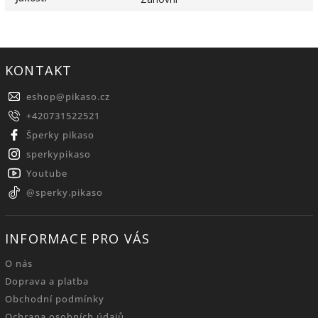
KONTAKT
eshop
@
pikaso.cz
+420731522521
Šperky pikaso
sperkypikaso
Youtube
@sperky.pikaso
INFORMACE PRO VÁS
O nás
Doprava a platba
Obchodní podmínky
Ochrana osobních údajů