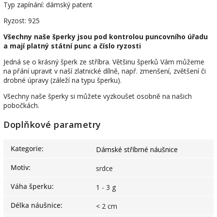
Typ zapínání: dámský patent
Ryzost: 925
Všechny naše šperky jsou pod kontrolou puncovního úřadu
a mají platný státní punc a číslo ryzosti
Jedná se o krásný šperk ze stříbra. Většinu šperků Vám můžeme
na přání upravit v naší zlatnické dílně, např. zmenšení, zvětšení či
drobné úpravy (záleží na typu šperku).
Všechny naše šperky si můžete vyzkoušet osobně na našich
pobočkách.
Doplňkové parametry
Kategorie
:
Dámské stříbrné náušnice
Motiv
:
srdce
Váha šperku
:
1 - 3 g
Délka náušnice
:
< 2 cm