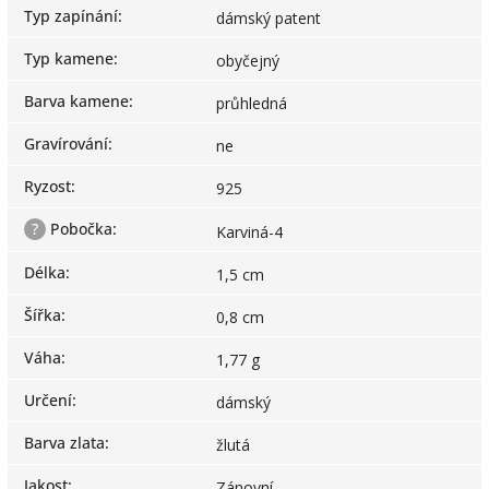
Typ zapínání
:
dámský patent
Typ kamene
:
obyčejný
Barva kamene
:
průhledná
Gravírování
:
ne
Ryzost
:
925
?
Pobočka
:
Karviná-4
Délka
:
1,5 cm
Šířka
:
0,8 cm
Váha
:
1,77 g
Určení
:
dámský
Barva zlata
:
žlutá
Jakost
:
Zánovní