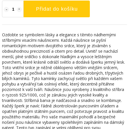
Přidat do košíku
Ozdobte se symbolem lásky a elegance s těmito nádhernými
stříbrnými visacími náušnicemi. Každá náušnice se pyšní
romantickým motivem dvojitého srdce, který je ztvárněn s
obdivuhodnou precizností a citem pro detail. Uvnitř se nachází
menší, plné srdíčko s dokonale hladkým a vysoce leštěným
povrchem, které krásně odráží světlo a dodává šperku jemný lesk.
Toto vnitřní srdce je něžně obklopeno větším vnějším srdcem,
jehož obrys je pečlivě a hustě osázen řadou drobných, třpytivých
bílých kamínků. Tyto kamínky zachycují světlo při každém vašem
pohybu a vytvářejí tak oslnivý efekt, který decentně přitáhne
pozornost k vaší tváři. Náušnice jsou vyrobeny z kvalitního stříbra
o ryzosti 925/1000, což je zárukou jejich vysoké kvality a
trvanlivosti. Stříbrná barva je nadčasová a snadno se kombinuje.
Každý šperk je navíc řádně zkontrolován puncovním úřadem a
opatřen platným státním puncem, což potvrzuje pravost a kvalitu
použitého materiálu. Pro vaše maximální pohodlí a bezpečné
nošení jsou náušnice vybaveny spolehlivým zapínáním na dámský
patent. Tento typ zapínání je velmi oblíbený pro svou