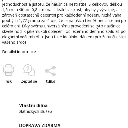
jednoduchost a jistotu, že náušnice neztratíte. S celkovou délkou
1,5 cm a šířkou 0,8 cm mají ideální velikost, aby byly výrazné, ale
zároveň dostatečně decentní pro každodenní nošení. Nízká váha
pouhých 1,77 gramu zajišťuje, že je na uších téměř neucítíte ani po
celém dni. Díky svému univerzálnímu provedení se tyto náušnice
skvěle hodí k jakémukoli oblečení, od ležérního denního stylu až po
elegantní večerní róbu. Jsou také ideálním dárkem pro ženu či dívku
vašeho srdce.
Detailní informace
Tisk
Zeptat se
Sdílet
Vlastní dílna
zlatnických služeb
DOPRAVA ZDARMA